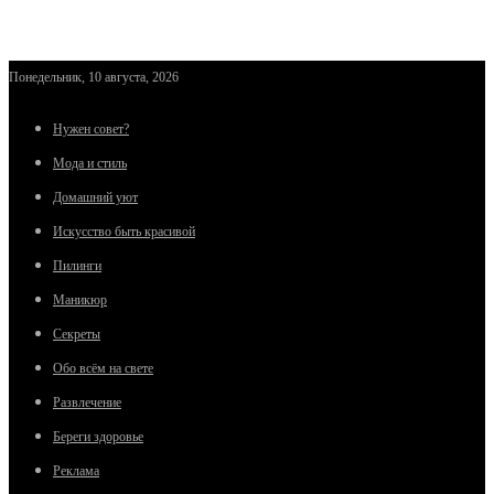
Понедельник, 10 августа, 2026
Нужен совет?
Мода и стиль
Домашний уют
Искусство быть красивой
Пилинги
Маникюр
Секреты
Обо всём на свете
Развлечение
Береги здоровье
Реклама