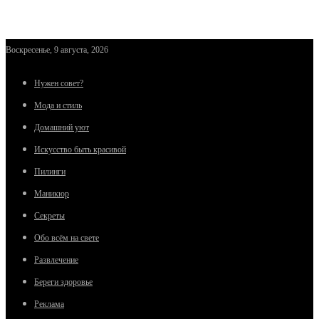
Воскресенье, 9 августа, 2026
Нужен совет?
Мода и стиль
Домашний уют
Искусство быть красивой
Пилинги
Маникюр
Секреты
Обо всём на свете
Развлечение
Береги здоровье
Реклама