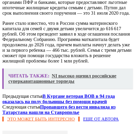
органами ПФР и банками, которые предоставляют льготные
ипотечные жилищные кредиты семьям с детьми. Путин дал
срок выполнения своего поручения — это 31 июля 2020 года.
Ранее стало известно, что в России сумма материнского
капитала для семей с двумя детьми увеличится до 616 617
рублей. Об этом президент заявил в ходе оглашения послания
Федеральному Собранию. Программа маткапитала будет
продолжена до 2026 года, причем выплаты начнут делать уже
и за первого ребенка — 466 тыс. рублей. Семья с тремя детьми
сможет при помощи государства вложить в решение
жилищной проблемы более 1 млн рублей.
ЧИТАТЬ ТАКЖЕ:
NI высоко оценил российские
суперкавитационные торпеды
Предыдущая статья
В Кургане ветеран ВОВ в 94 года
оказалась на полу больницы без помощи врачей
Следующая статья
Пропавшего без вести инвалида из
Татарстана нашли на Ставрополье
ЭТО МОЖЕТ БЫТЬ ИНТЕРЕСНО
ЕЩЕ ОТ АВТОРА