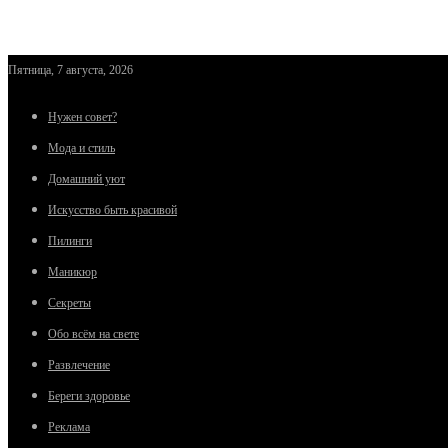
Пятница, 7 августа, 2026
Нужен совет?
Мода и стиль
Домашний уют
Искусство быть красивой
Пилинги
Маникюр
Секреты
Обо всём на свете
Развлечение
Береги здоровье
Реклама