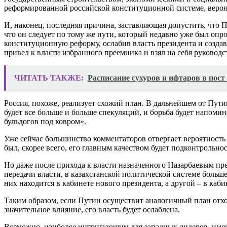
реформированной российской конституционной системе, вероят
И, наконец, последняя причина, заставляющая допустить, что П
что он следует по тому же пути, который недавно уже был опро
конституционную реформу, ослабив власть президента и создав
привел к власти избранного преемника и взял на себя руководс
ЧИТАТЬ ТАКЖЕ:
Расписание сухуров и ифтаров в пос
Россия, похоже, реализует схожий план. В дальнейшем от Пути
будет все больше и больше спекуляций, и борьба будет напоми
бульдогов под ковром».
Уже сейчас большинство комментаторов отвергает вероятность
был, скорее всего, его главным качеством будет подконтрольно
Но даже после прихода к власти назначенного Назарбаевым пр
передачи власти, в казахстанской политической системе больш
них находится в кабинете нового президента, а другой – в каб
Таким образом, если Путин осуществит аналогичный план отхода
значительное влияние, его власть будет ослаблена.
Возможно, наиболее интригующим для западных лидеров, имеющи