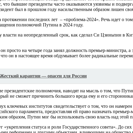
т, что бывшие президенты часто оказываются уязвимы и подверг
зидент был в прошлом году насильственным образом лишен свобо
а протяжении последних лет – «проблема-2024». Речь идет о том,
ращения полномочий Путина в 2024 году.
власти на неопределенный срок, как сделал Си Цзиньпин в Китае
он просто на четыре года занял должность премьер-министра, а з
что он в настоящее время обдумывает более радикальные перемен
 Жесткий карантин — опасен для России
 президентские полномочия, наводят на мысль о том, что Путин
орый не сможет причинить большого вреда ему и его сторонника
 ключевых институтов свидетельствует о том, что он намерен с
йского парламента, предоставляя ей право назначать премьер-м
им образом, Путин мог бы использовать свою власть над этой п
«укрепления статуса и роли Государственного совета». До сих 
ыми реформами и другими объектами, влияющими на общество в 