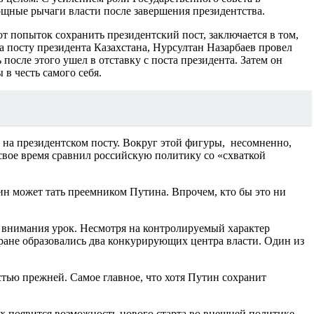
ощные рычаги власти после завершения президентства.
от попыток сохранить президентский пост, заключается в том,
на посту президента Казахстана, Нурсултан Назарбаев провел
осле этого ушел в отставку с поста президента. Затем он
в честь самого себя.
о на президентском посту. Вокруг этой фигуры, несомненно,
 свое время сравнил российскую политику со «схваткой
н может тать преемником Путина. Впрочем, кто бы это ни
 внимания урок. Несмотря на контролируемый характер
стране образовались два конкурирующих центра власти. Один из
стью прежней. Самое главное, что хотя Путин сохранит
их появится возможность нового старта во внешней политике.