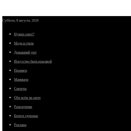
Суббота, 8 августа, 2026
Нужен совет?
Мода и стиль
Домашний уют
Искусство быть красивой
Пилинги
Маникюр
Секреты
Обо всём на свете
Развлечение
Береги здоровье
Реклама