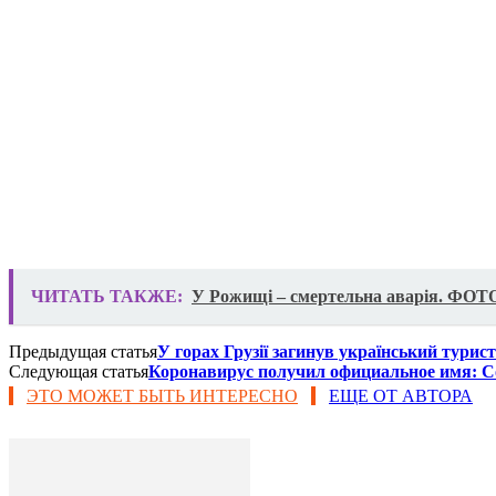
ЧИТАТЬ ТАКЖЕ:
У Рожищі – смертельна аварія. ФОТ
Предыдущая статья
У горах Грузії загинув український турист
Следующая статья
Коронавирус получил официальное имя: C
ЭТО МОЖЕТ БЫТЬ ИНТЕРЕСНО
ЕЩЕ ОТ АВТОРА