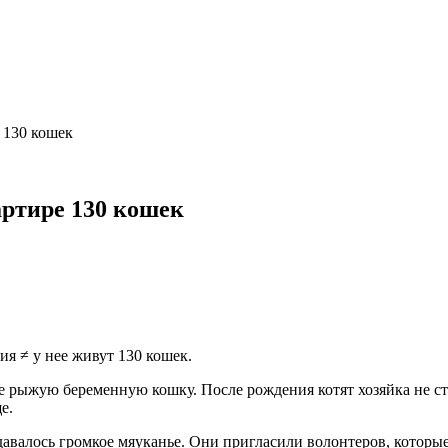
 130 кошек
артире 130 кошек
я ≠ у нее живут 130 кошек.
 рыжую беременную кошку. После рождения котят хозяйка не ста
е.
здавалось громкое мяуканье. Они пригласили волонтеров, которы