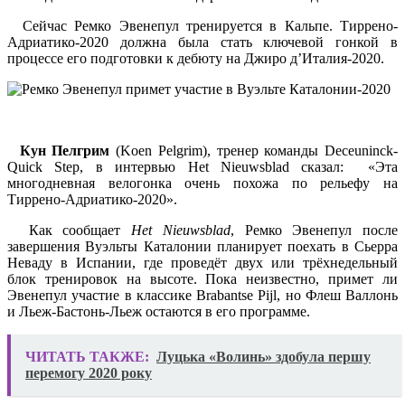
Сейчас Ремко Эвенепул тренируется в Кальпе. Тиррено-
Адриатико-2020 должна была стать ключевой гонкой в
процессе его подготовки к дебюту на Джиро д’Италия-2020.
Кун Пелгрим
(Koen Pelgrim), тренер команды Deceuninck-
Quick Step, в интервью Het Nieuwsblad сказал: «Эта
многодневная велогонка очень похожа по рельефу на
Тиррено-Адриатико-2020».
Как сообщает
Het Nieuwsblad
, Ремко Эвенепул после
завершения Вуэльты Каталонии планирует поехать в Сьерра
Неваду в Испании, где проведёт двух или трёхнедельный
блок тренировок на высоте. Пока неизвестно, примет ли
Эвенепул участие в классике Brabantse Pijl, но Флеш Валлонь
и Льеж-Бастонь-Льеж остаются в его программе.
ЧИТАТЬ ТАКЖЕ:
Луцька «Волинь» здобула першу
перемогу 2020 року