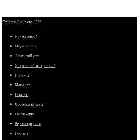
Суббота, 8 августа, 2026
Нужен совет?
Мода и стиль
Домашний уют
Искусство быть красивой
Пилинги
Маникюр
Секреты
Обо всём на свете
Развлечение
Береги здоровье
Реклама