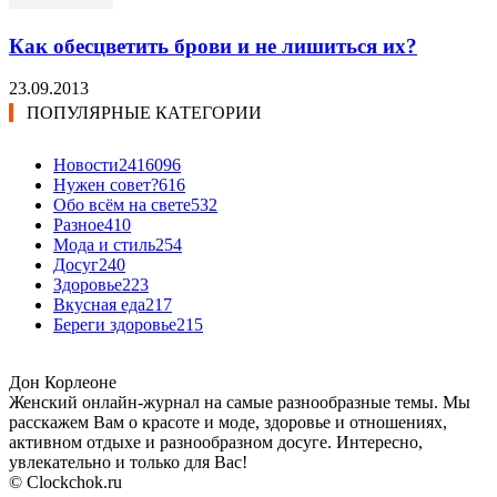
Как обесцветить брови и не лишиться их?
23.09.2013
ПОПУЛЯРНЫЕ КАТЕГОРИИ
Новости24
16096
Нужен совет?
616
Обо всём на свете
532
Разное
410
Мода и стиль
254
Досуг
240
Здоровье
223
Вкусная еда
217
Береги здоровье
215
Дон Корлеоне
Женский онлайн-журнал на самые разнообразные темы. Мы
расскажем Вам о красоте и моде, здоровье и отношениях,
активном отдыхе и разнообразном досуге. Интересно,
увлекательно и только для Вас!
© Clockchok.ru