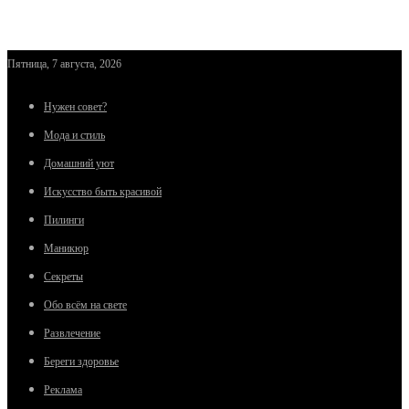
Пятница, 7 августа, 2026
Нужен совет?
Мода и стиль
Домашний уют
Искусство быть красивой
Пилинги
Маникюр
Секреты
Обо всём на свете
Развлечение
Береги здоровье
Реклама