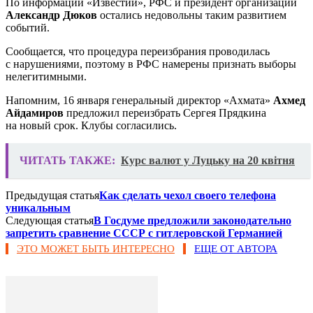
По информации «Известий», РФС и президент организации
Александр Дюков
остались недовольны таким развитием
событий.
Сообщается, что процедура переизбрания проводилась
с нарушениями, поэтому в РФС намерены признать выборы
нелегитимными.
Напомним, 16 января генеральный директор «Ахмата»
Ахмед
Айдамиров
предложил переизбрать Сергея Прядкина
на новый срок. Клубы согласились.
ЧИТАТЬ ТАКЖЕ:
Курс валют у Луцьку на 20 квітня
Предыдущая статья
Как сделать чехол своего телефона
уникальным
Следующая статья
В Госдуме предложили законодательно
запретить сравнение СССР с гитлеровской Германией
ЭТО МОЖЕТ БЫТЬ ИНТЕРЕСНО
ЕЩЕ ОТ АВТОРА