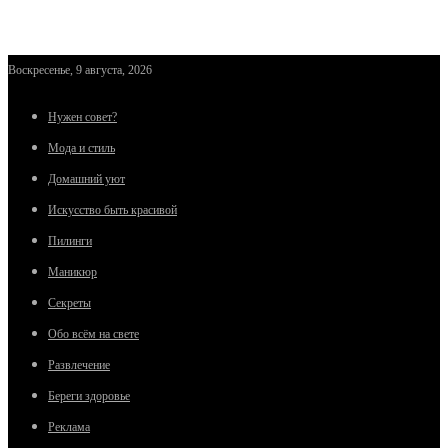
Воскресенье, 9 августа, 2026
Нужен совет?
Мода и стиль
Домашний уют
Искусство быть красивой
Пилинги
Маникюр
Секреты
Обо всём на свете
Развлечение
Береги здоровье
Реклама