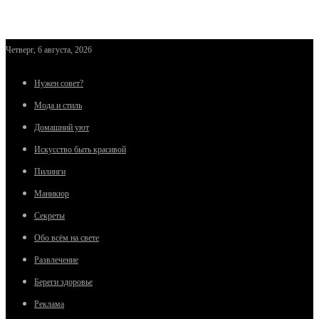
Четверг, 6 августа, 2026
Нужен совет?
Мода и стиль
Домашний уют
Искусство быть красивой
Пилинги
Маникюр
Секреты
Обо всём на свете
Развлечение
Береги здоровье
Реклама