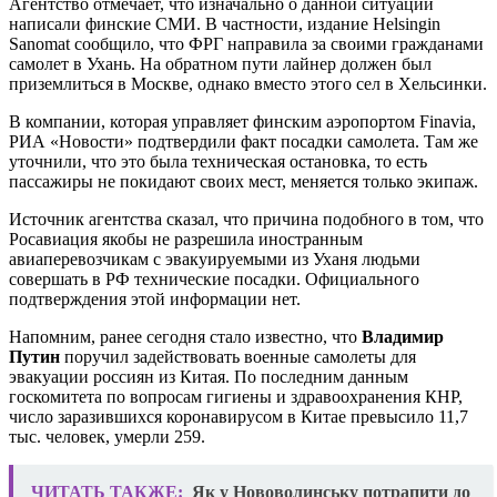
Агентство отмечает, что изначально о данной ситуации
написали финские СМИ. В частности, издание Helsingin
Sanomat сообщило, что ФРГ направила за своими гражданами
самолет в Ухань. На обратном пути лайнер должен был
приземлиться в Москве, однако вместо этого сел в Хельсинки.
В компании, которая управляет финским аэропортом Finavia,
РИА «Новости» подтвердили факт посадки самолета. Там же
уточнили, что это была техническая остановка, то есть
пассажиры не покидают своих мест, меняется только экипаж.
Источник агентства сказал, что причина подобного в том, что
Росавиация якобы не разрешила иностранным
авиаперевозчикам с эвакуируемыми из Уханя людьми
совершать в РФ технические посадки. Официального
подтверждения этой информации нет.
Напомним, ранее сегодня стало известно, что
Владимир
Путин
поручил задействовать военные самолеты для
эвакуации россиян из Китая. По последним данным
госкомитета по вопросам гигиены и здравоохранения КНР,
число заразившихся коронавирусом в Китае превысило 11,7
тыс. человек, умерли 259.
ЧИТАТЬ ТАКЖЕ:
Як у Нововолинську потрапити до