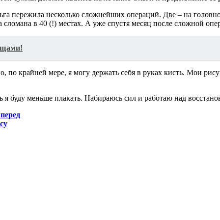
ьга пережила несколько сложнейших операций. Две – на головном
 сломана в 40 (!) местах. А уже спустя месяц после сложной опе
ещами!
но, по крайней мере, я могу держать себя в руках кисть. Мои ри
рь я буду меньше плакать. Набираюсь сил и работаю над восстано
вперед
су