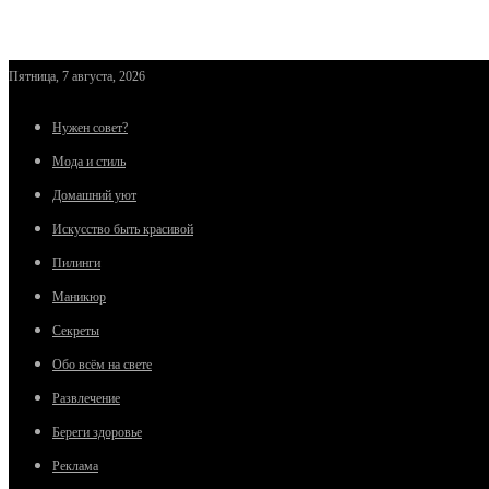
Пятница, 7 августа, 2026
Нужен совет?
Мода и стиль
Домашний уют
Искусство быть красивой
Пилинги
Маникюр
Секреты
Обо всём на свете
Развлечение
Береги здоровье
Реклама