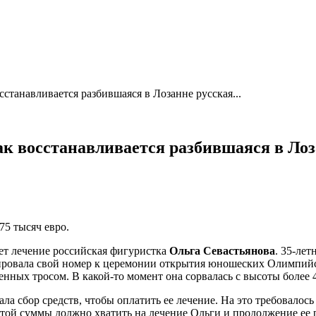
сстанавливается разбившаяся в Лозанне русская...
Как восстанавливается разбившаяся в Ло
75 тысяч евро.
ет лечение российская фигуристка
Ольга Севастьянова
. 35-ле
тировала свой номер к церемонии открытия юношеских Олимпийс
нных тросом. В какой-то момент она сорвалась с высоты более 4
ла сбор средств, чтобы оплатить ее лечение. На это требовалось
 Этой суммы должно хватить на лечение Ольги и продолжение ее