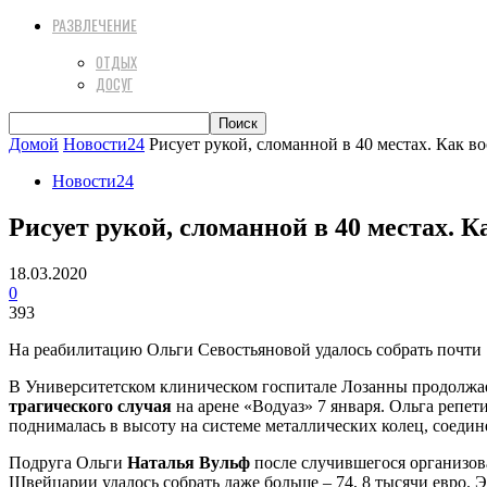
РАЗВЛЕЧЕНИЕ
ОТДЫХ
ДОСУГ
Домой
Новости24
Рисует рукой, сломанной в 40 местах. Как во
Новости24
Рисует рукой, сломанной в 40 местах. 
18.03.2020
0
393
На реабилитацию Ольги Севостьяновой удалось собрать почти 
В Университетском клиническом госпитале Лозанны продолжа
трагического случая
на арене «Водуаз» 7 января. Ольга репе
поднималась в высоту на системе металлических колец, соедине
Подруга Ольги
Наталья Вульф
после случившегося организова
Швейцарии удалось собрать даже больше – 74, 8 тысячи евро.