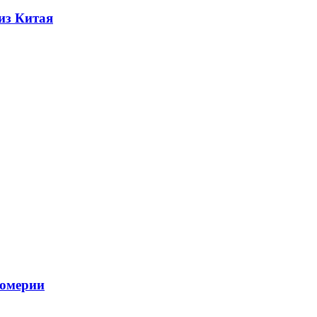
из Китая
фюмерии