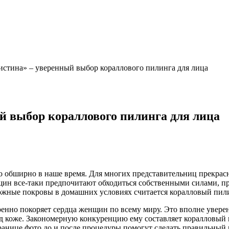
ристина» – уверенный выбор кораллового пилинга для лица
ый выбор кораллового пилинга для лица
о обширно в наше время. Для многих представительниц прекрас
ин все-таки предпочитают обходиться собственными силами, п
кожные покровы в домашних условиях считается коралловый пил
ренно покоряет сердца женщин по всему миру. Это вполне увер
д коже. Закономерную конкуренцию ему составляет коралловый
анице фото до и после процедуры помогут сделать правильный 