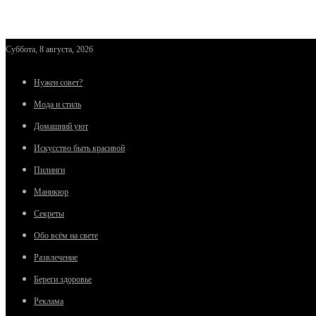
Суббота, 8 августа, 2026
Нужен совет?
Мода и стиль
Домашний уют
Искусство быть красивой
Пилинги
Маникюр
Секреты
Обо всём на свете
Развлечение
Береги здоровье
Реклама