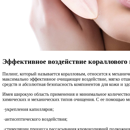
Эффективное воздействие кораллового 
Пилинг, который называется коралловым, относится к механи
максимально эффективное очищающее воздействие, мягко отше
средств и абсолютная безопасность компонентов для кожи и здо
Имея широкую область применения и минимальное количество п
химических и механических типов очищения. С ее помощью м
​ ·укрепления капилляров;
​ ·антисептического воздействия;
​ ·стимуляции процесса рассасывания кровоизлияний подкожног