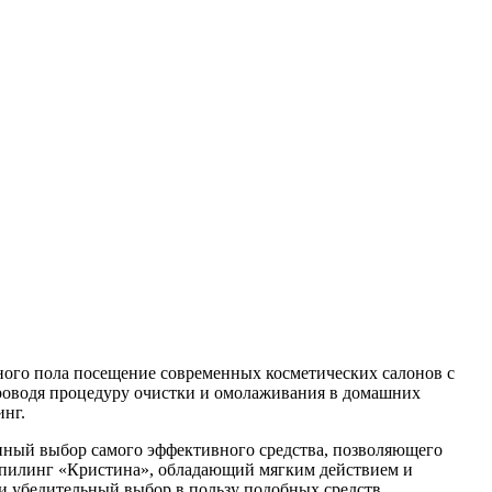
ного пола посещение современных косметических салонов с
роводя процедуру очистки и омолаживания в домашних
инг.
енный выбор самого эффективного средства, позволяющего
 пилинг «Кристина», обладающий мягким действием и
и убедительный выбор в пользу подобных средств.