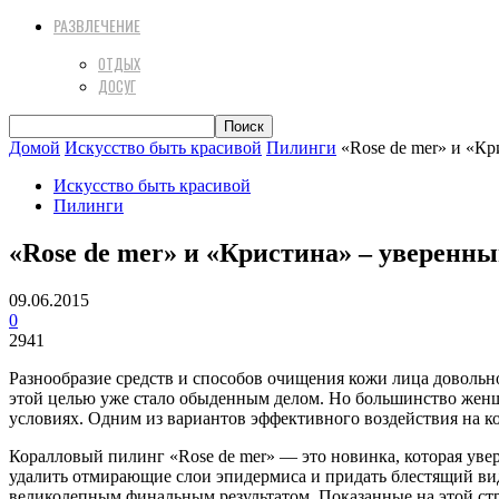
РАЗВЛЕЧЕНИЕ
ОТДЫХ
ДОСУГ
Домой
Искусство быть красивой
Пилинги
«Rose de mer» и «К
Искусство быть красивой
Пилинги
«Rose de mer» и «Кристина» – уверенн
09.06.2015
0
2941
Разнообразие средств и способов очищения кожи лица довольн
этой целью уже стало обыденным делом. Но большинство женщ
условиях. Одним из вариантов эффективного воздействия на 
Коралловый пилинг «Rose de mer» — это новинка, которая уве
удалить отмирающие слои эпидермиса и придать блестящий ви
великолепным финальным результатом. Показанные на этой стр