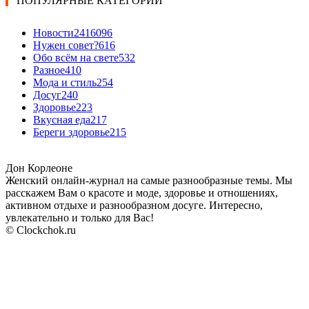
ПОПУЛЯРНЫЕ КАТЕГОРИИ
Новости24
16096
Нужен совет?
616
Обо всём на свете
532
Разное
410
Мода и стиль
254
Досуг
240
Здоровье
223
Вкусная еда
217
Береги здоровье
215
Дон Корлеоне
Женский онлайн-журнал на самые разнообразные темы. Мы
расскажем Вам о красоте и моде, здоровье и отношениях,
активном отдыхе и разнообразном досуге. Интересно,
увлекательно и только для Вас!
© Clockchok.ru