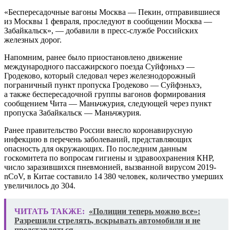
«Беспересадочные вагоны Москва — Пекин, отправившиеся
из Москвы 1 февраля, проследуют в сообщении Москва —
Забайкальск», — добавили в пресс-службе Российских
железных дорог.
Напомним, ранее было приостановлено движение
международного пассажирского поезда Суйфэньхэ —
Гродеково, который следовал через железнодорожный
пограничный пункт пропуска Гродеково — Суйфэньхэ,
а также беспересадочной группы вагонов формирования
сообщением Чита — Маньчжурия, следующей через пункт
пропуска Забайкальск — Маньчжурия.
Ранее правительство России внесло коронавирусную
инфекцию в перечень заболеваний, представляющих
опасность для окружающих. По последним данным
госкомитета по вопросам гигиены и здравоохранения КНР,
число заразившихся пневмонией, вызванной вирусом 2019-
nCoV, в Китае составило 14 380 человек, количество умерших
увеличилось до 304.
ЧИТАТЬ ТАКЖЕ:
«Полиции теперь можно все»:
Разрешили стрелять, вскрывать автомобили и не
представляться.