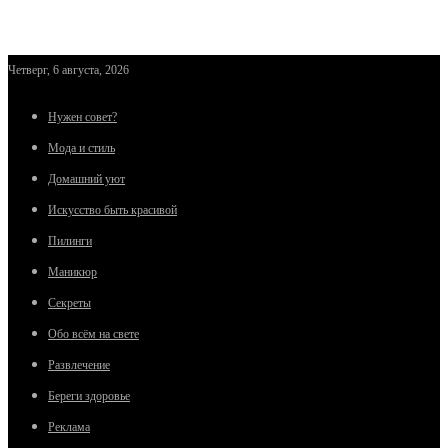
Четверг, 6 августа, 2026
Нужен совет?
Мода и стиль
Домашний уют
Искусство быть красивой
Пилинги
Маникюр
Секреты
Обо всём на свете
Развлечение
Береги здоровье
Реклама