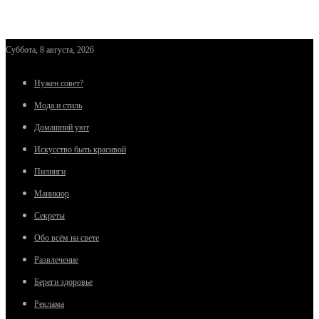
Суббота, 8 августа, 2026
Нужен совет?
Мода и стиль
Домашний уют
Искусство быть красивой
Пилинги
Маникюр
Секреты
Обо всём на свете
Развлечение
Береги здоровье
Реклама