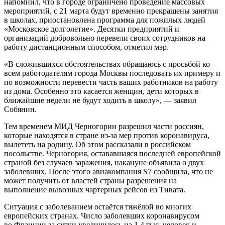
напомнил, что в городе ограничено проведение массовых
мероприятий, с 21 марта будут временно прекращены занятия
в школах, приостановлена программа для пожилых людей
«Московское долголетие». Десятки предприятий и
организаций добровольно перевели своих сотрудников на
работу дистанционным способом, отметил мэр.
«В сложившихся обстоятельствах обращаюсь с просьбой ко
всем работодателям города Москвы последовать их примеру и
по возможности перевести часть ваших работников на работу
из дома. Особенно это касается женщин, дети которых в
ближайшие недели не будут ходить в школу», — заявил
Собянин.
Тем временем МИД Черногории разрешил части россиян,
которые находятся в стране из-за мер против коронавируса,
вылететь на родину. Об этом рассказали в российском
посольстве. Черногория, остававшаяся последней европейской
страной без случаев заражения, накануне объявила о двух
заболевших. После этого авиакомпания S7 сообщила, что не
может получить от властей страны разрешения на
выполнение вывозных чартерных рейсов из Тивата.
Ситуация с заболеванием остаётся тяжёлой во многих
европейских странах. Число заболевших коронавирусом
во Франции за сутки увеличилось на 1,4 тыс. человек и