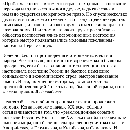
«Проблема состояла в том, что страна находилась в состоянии
перехода из одного состояния в другое, ведь ещё совсем
недавно существовало крепостное право. Но спустя несколько
десятилетий после его отмены в 1861 году страна невероятно
поменялась, и люди начинали задумываться о своих правах и
возможностях. При этом в широких кругах российского
общества распространялись революционные настроения,
которые быстро подхватывались молодым поколением», —
напомнил Перевезенцев.
Конечно, были и противоречия в отношениях власти и
народа. Всё это было, но эти противоречия можно было бы
преодолеть, если бы не влияние интеллигенции, которая
настраивала население России на быстрое изменение
социального и экономического строя, быстрое завоевание
власти. И это, по мнению историка, во многом стало
причиной революций. То есть народ был силой страны, и он
же стал причиной её слабости.
Нельзя забывать и об иностранном влиянии, продолжил
историк. Когда говорят о начале XX века, обычно
останавливаются на том, что «революционные события
потрясли Россию». Но в начале ХХ века погибли все великие
империи мира, они были целенаправленно уничтожены — и
Австрийская, и Германская, и Китайская, и Османская. И