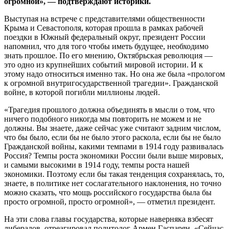
огромной», — подтверждают историки.
Выступая на встрече с представителями общественности
Крыма и Севастополя, которая прошла в рамках рабочей
поездки в Южный федеральный округ, президент России
напомнил, что для того чтобы иметь будущее, необходимо
знать прошлое. По его мнению, Октябрьская революция —
это одно из крупнейших событий мировой истории. И к
этому надо относиться именно так. Но она же была «прологом
к огромной внутригосударственной трагедии». Гражданской
войне, в которой погибли миллионы людей.
«Трагедия прошлого должна объединять в мысли о том, что
ничего подобного никогда мы повторить не можем и не
должны. Вы знаете, даже сейчас уже считают задним числом,
что бы было, если бы не было этого раскола, если бы не было
Гражданской войны, какими темпами в 1914 году развивалась
Россия? Темпы роста экономики России были выше мировых,
и самыми высокими в 1914 году, темпы роста нашей
экономики. Поэтому если бы такая тенденция сохранялась, то,
знаете, в политике нет сослагательного наклонения, но точно
можно сказать, что мощь российского государства была бы
просто огромной, просто огромной», — отметил президент.
На эти слова главы государства, которые наверняка взбесят
либералов, отреагировал политолог Армен Гаспарян. «Сейчас