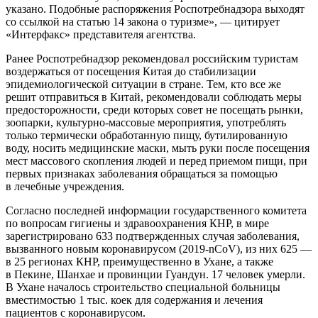
указано. Подобные распоряжения Роспотребнадзора выходят
со ссылкой на статью 14 закона о туризме», — цитирует
«Интерфакс» представителя агентства.
Ранее Роспотребнадзор рекомендовал российским туристам
воздержаться от посещения Китая до стабилизации
эпидемиологической ситуации в стране. Тем, кто все же
решит отправиться в Китай, рекомендовали соблюдать меры
предосторожности, среди которых совет не посещать рынки,
зоопарки, культурно-массовые мероприятия, употреблять
только термически обработанную пищу, бутилированную
воду, носить медицинские маски, мыть руки после посещения
мест массового скопления людей и перед приемом пищи, при
первых признаках заболевания обращаться за помощью
в лечебные учреждения.
Согласно последней информации государственного комитета
по вопросам гигиены и здравоохранения КНР, в мире
зарегистрировано 633 подтвержденных случая заболевания,
вызванного новым коронавирусом (2019-nCoV), из них 625 —
в 25 регионах КНР, преимущественно в Ухане, а также
в Пекине, Шанхае и провинции Гуандун. 17 человек умерли.
В Ухане началось строительство специальной больницы
вместимостью 1 тыс. коек для содержания и лечения
пациентов с коронавирусом.