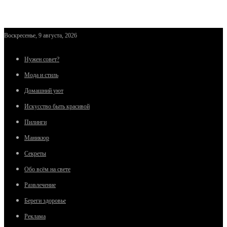
Воскресенье, 9 августа, 2026
Нужен совет?
Мода и стиль
Домашний уют
Искусство быть красивой
Пилинги
Маникюр
Секреты
Обо всём на свете
Развлечение
Береги здоровье
Реклама