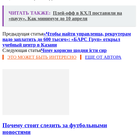
ЧИТАТЬ ТАКЖЕ:
Плей-офф в КХЛ поставили на
«паузу». Как минимум до 10 апреля
Предыдущая статья
«Чтобы найти управленца, рекрутерам
надо заплатить до 600 тысяч»: «БАРС Груп» открыл
учебный центр в Казани
Следующая статья
Чому корисно щодня їсти сир
ЭТО МОЖЕТ БЫТЬ ИНТЕРЕСНО
ЕЩЕ ОТ АВТОРА
Почему стоит следить за футбольными
новостями