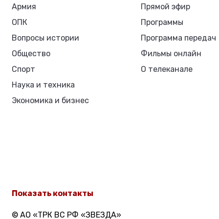
«Да», — ответила девушка.
Такого масштабного предложения еще не делал никто. Не исклю
Ранее, молодой человек сделал предложение медсестре в той же 
ЧИТАТЬ ТАКЖЕ:
Домашний карантин, самоизоляция — 
Предыдущая статья
Влюблённый попугай выбрал неправиль
Следующая статья
Пробки в Казани достигли 9 баллов
ЭТО МОЖЕТ БЫТЬ ИНТЕРЕСНО
ЕЩЕ ОТ АВТОРА
Почему стоит следить за футбольными новостями