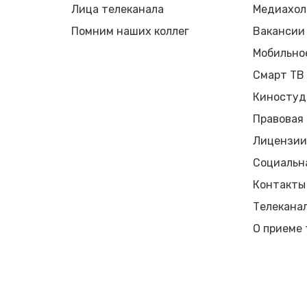
чено, что сама свадьба пройдет во время «Танкового биатлона»
палате, где она спасла ему жизнь.
что это такое, можно выходить за продуктами и выносить м
ную пассию