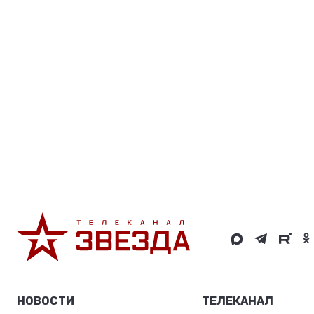
РАЗВЛЕЧЕНИЕ
ОТДЫХ
ДОСУГ
Домой
Новости24
Российский военный сделал девушке предл
Новости24
Российский военный сделал девушке п
15.02.2020
0
342
Такого масштабного предложения еще не делал никто.
Предложение руки и сердца при поддержке экипажей боевых м
«Мы с тобой очень давно вместе, пережили расстояние и
В окружении танков Т-72Б3, которые выстроились вокруг моло