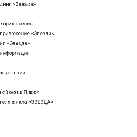
 этим летом.
усор или нет?