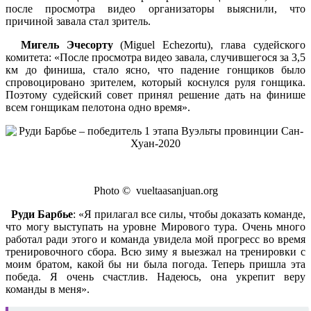
после просмотра видео организаторы выяснили, что
причиной завала стал зритель.
Мигель Эчеcорту
(Miguel Echezortu), глава судейского
комитета: «После просмотра видео завала, случившегося за 3,5
км до финиша, стало ясно, что падение гонщиков было
спровоцировано зрителем, который коснулся руля гонщика.
Поэтому судейский совет принял решение дать на финише
всем гонщикам пелотона одно время».
Photo © vueltaasanjuan.org
Руди Барбье
: «Я прилагал все силы, чтобы доказать команде,
что могу выступать на уровне Мирового тура. Очень много
работал ради этого и команда увидела мой прогресс во время
тренировочного сбора. Всю зиму я выезжал на тренировки с
моим братом, какой бы ни была погода. Теперь пришла эта
победа. Я очень счастлив. Надеюсь, она укрепит веру
команды в меня».