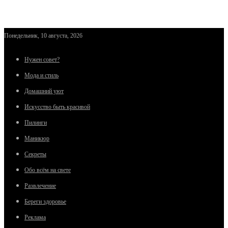
Понедельник, 10 августа, 2026
Нужен совет?
Мода и стиль
Домашний уют
Искусство быть красивой
Пилинги
Маникюр
Секреты
Обо всём на свете
Развлечение
Береги здоровье
Реклама