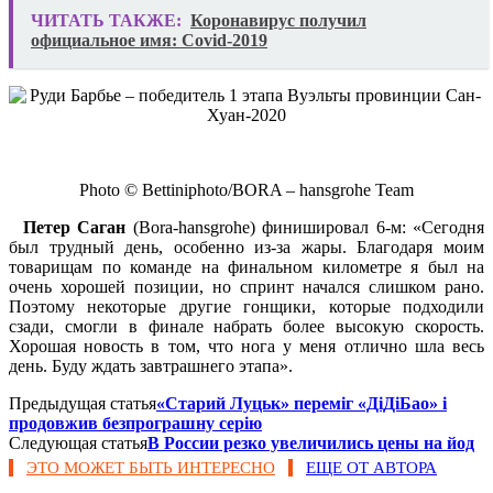
ЧИТАТЬ ТАКЖЕ:
Коронавирус получил
официальное имя: Covid-2019
Photo © Bettiniphoto/BORA – hansgrohe Team
Петер Саган
(Bora-hansgrohe) финишировал 6-м: «Сегодня
был трудный день, особенно из-за жары. Благодаря моим
товарищам по команде на финальном километре я был на
очень хорошей позиции, но спринт начался слишком рано.
Поэтому некоторые другие гонщики, которые подходили
сзади, смогли в финале набрать более высокую скорость.
Хорошая новость в том, что нога у меня отлично шла весь
день. Буду ждать завтрашнего этапа».
Предыдущая статья
«Старий Луцьк» переміг «ДіДіБао» і
продовжив безпрограшну серію
Следующая статья
В России резко увеличились цены на йод
ЭТО МОЖЕТ БЫТЬ ИНТЕРЕСНО
ЕЩЕ ОТ АВТОРА