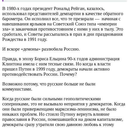
В 1980-х годах президент Рональд Рейган, казалось,
использовал представителей демпартии в качестве обратного
барометра. Он исполнил все, что те презирали — начиная с
навешивания ярлыков на Советский Союз типа «империи
зла» и заканчивая противостоянием c ними у них в тылу. Это
сработало, и Советы рассыпались в прах в дни празднования
Рождества в 1991 году.
И вскоре «демоны» разлюбила Россию.
Правда, в эпоху Бориса Ельцина 90-х годов администрация
Клинтона имела с ним тесные связи. Но когда к власти
пришел Путин в 1999 году, демократы начали активно
противодействовать России. Почему?
Возможно потому, что русские больше не были
коммунистами.
Когда русские были сильными геополитическими
соперниками, это не вызывало неприятия у демократов. Когда
они были приверженцами марксизма-ленинизма, не было
никаких проблем. Но стоило Путину вернуть влияние
православия в России, помешавшейся на диком капитализме,
демократы сразу утратили свою давнюю любовь к этому