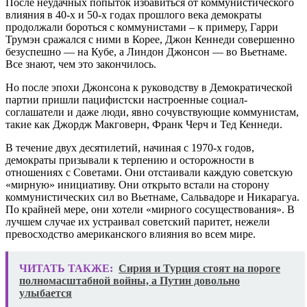
После неудачных попыток избавиться от коммунистического
влияния в 40-х и 50-х годах прошлого века демократы
продолжали бороться с коммунистами – к примеру, Гарри
Трумэн сражался с ними в Корее, Джон Кеннеди совершенно
безуспешно — на Кубе, а Линдон Джонсон — во Вьетнаме.
Все знают, чем это закончилось.
Но после эпохи Джонсона к руководству в Демократической
партии пришли пацифистски настроенные социал-
соглашатели и даже люди, явно сочувствующие коммунистам,
такие как Джордж Макговерн, Франк Черч и Тед Кеннеди.
В течение двух десятилетий, начиная с 1970-х годов,
демократы призывали к терпению и осторожности в
отношениях с Советами. Они отстаивали каждую советскую
«мирную» инициативу. Они открыто встали на сторону
коммунистических сил во Вьетнаме, Сальвадоре и Никарагуа.
По крайней мере, они хотели «мирного сосуществования». В
лучшем случае их устраивал советский паритет, нежели
превосходство американского влияния во всем мире.
ЧИТАТЬ ТАКЖЕ:
Сирия и Турция стоят на пороге
полномасштабной войны, а Путин довольно
улыбается