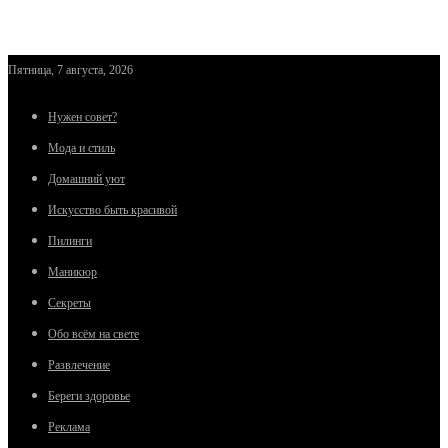
Пятница, 7 августа, 2026
Нужен совет?
Мода и стиль
Домашний уют
Искусство быть красивой
Пилинги
Маникюр
Секреты
Обо всём на свете
Развлечение
Береги здоровье
Реклама