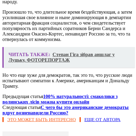
народу.
Произошло то, что длительное время бездействующая, а затем
усилившая свое влияние и ныне доминирующая в демпартии
авторитарная фракция социалистов, о чем свидетельствует
популярность их партийных соратников Берни Сандерса и
Александрии Окасио-Кортес, ненавидит Россию за то, что та
отвернулась от коммунизма.
ЧИТАТЬ ТАКЖЕ:
Степан Гіга зібрав аншлаг у
Луцьку. ФОТОРЕПОРТАЖ
Но что еще хуже для демократов, так это то, что русские люди
испытывают симпатии к Америке, американцам и Дональду
Трампу.
Предыдущая статья
100% натуральності: смаколики з
волинських лісів можна купити онлайн
Следующая статья
С чего бы это американские демократы
вдруг возненавидели Россию?
ЭТО МОЖЕТ БЫТЬ ИНТЕРЕСНО
ЕЩЕ ОТ АВТОРА