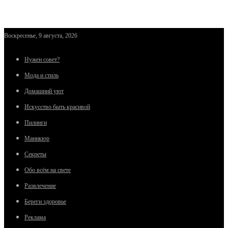
Воскресенье, 9 августа, 2026
Нужен совет?
Мода и стиль
Домашний уют
Искусство быть красивой
Пилинги
Маникюр
Секреты
Обо всём на свете
Развлечение
Береги здоровье
Реклама