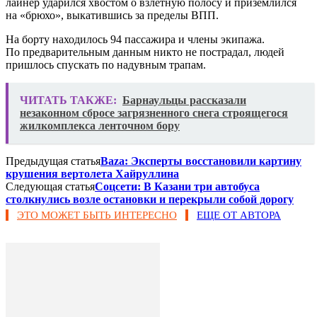
лайнер ударился хвостом о взлетную полосу и приземлился
на «брюхо», выкатившись за пределы ВПП.
На борту находилось 94 пассажира и члены экипажа.
По предварительным данным никто не пострадал, людей
пришлось спускать по надувным трапам.
ЧИТАТЬ ТАКЖЕ:
Барнаульцы рассказали
незаконном сбросе загрязненного снега строящегося
жилкомплекса ленточном бору
Предыдущая статья
Baza: Эксперты восстановили картину
крушения вертолета Хайруллина
Следующая статья
Соцсети: В Казани три автобуса
столкнулись возле остановки и перекрыли собой дорогу
ЭТО МОЖЕТ БЫТЬ ИНТЕРЕСНО
ЕЩЕ ОТ АВТОРА