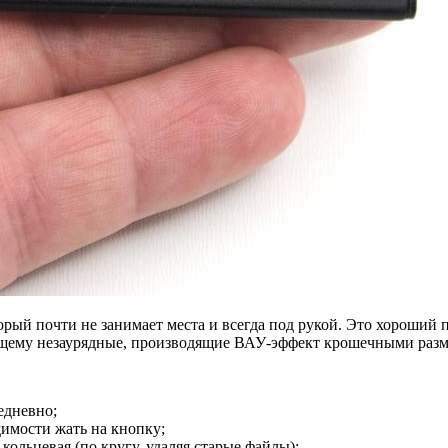
ый почти не занимает места и всегда под рукой. Это хороший по
тоящему незаурядные, производящие ВАУ-эффект крошечными раз
едневно;
димости жать на кнопку;
кольцевая (по кругу, удаляя старые файлы);