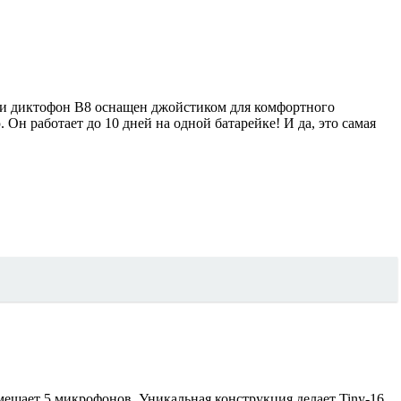
ни диктофон B8 оснащен джойстиком для комфортного
 работает до 10 дней на одной батарейке! И да, это самая
мещает 5 микрофонов. Уникальная конструкция делает Tiny-16