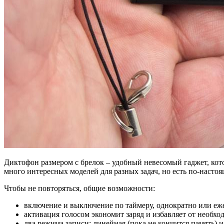
Диктофон размером с брелок – удобный невесомый гаджет, котор
много интересных моделей для разных задач, но есть по-нас
Чтобы не повторяться, общие возможности:
включение и выключение по таймеру, однократно или еж
активация голосом экономит заряд и избавляет от необхо
два режима записи: линейная (пока не кончится память) и 