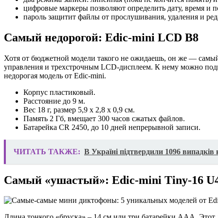
цифровые маркеры позволяют определить дату, время и п
пароль защитит файлы от прослушивания, удаления и ре
Самый недорогой: Edic-mini LCD B8
Хотя от бюджетной модели такого не ожидаешь, он же — сам
управления и трехстрочным LCD-дисплеем. К нему можно подкл
недорогая модель от Edic-mini.
Корпус пластиковый.
Расстояние до 9 м.
Вес 18 г, размер 5,9 x 2,8 x 0,9 см.
Память 2 Гб, вмещает 300 часов сжатых файлов.
Батарейка CR 2450, до 10 дней непрерывной записи.
ЧИТАТЬ ТАКЖЕ:
В Україні підтвердили 1096 випадків
Самый «ушастый»: Edic-mini Tiny-16 U
Длина тонкого «бруска» – 14 см или три батарейки ААА. Этот 