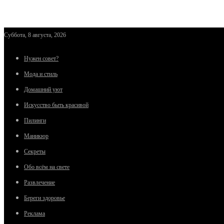
Суббота, 8 августа, 2026
Нужен совет?
Мода и стиль
Домашний уют
Искусство быть красивой
Пилинги
Маникюр
Секреты
Обо всём на свете
Развлечение
Береги здоровье
Реклама