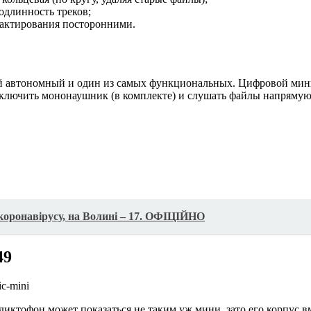
одлинность треков;
дактирования посторонними.
ый автономный и один из самых функциональных. Цифровой ми
ючить мононаушник (в комплекте) и слушать файлы напрямую. Он
 коронавірусу, на Волині – 17. ОФІЦІЙНО
49
диктофон может показаться не таким уж мини, зато его корпус в