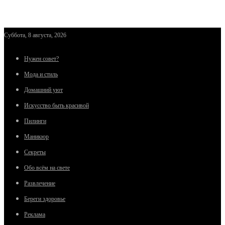
Суббота, 8 августа, 2026
Нужен совет?
Мода и стиль
Домашний уют
Искусство быть красивой
Пилинги
Маникюр
Секреты
Обо всём на свете
Развлечение
Береги здоровье
Реклама