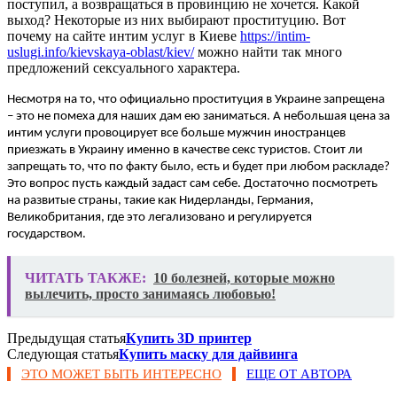
поступил, а возвращаться в провинцию не хочется. Какой
выход? Некоторые из них выбирают проституцию. Вот
почему на сайте интим услуг в Киеве
https://intim-
uslugi.info/kievskaya-oblast/kiev/
можно найти так много
предложений сексуального характера.
Несмотря на то, что официально проституция в Украине запрещена
– это не помеха для наших дам ею заниматься. А небольшая цена за
интим услуги провоцирует все больше мужчин иностранцев
приезжать в Украину именно в качестве секс туристов. Стоит ли
запрещать то, что по факту было, есть и будет при любом раскладе?
Это вопрос пусть каждый задаст сам себе. Достаточно посмотреть
на развитые страны, такие как Нидерланды, Германия,
Великобритания, где это легализовано и регулируется
государством.
ЧИТАТЬ ТАКЖЕ:
10 болезней, которые можно
вылечить, просто занимаясь любовью!
Предыдущая статья
Купить 3D принтер
Следующая статья
Купить маску для дайвинга
ЭТО МОЖЕТ БЫТЬ ИНТЕРЕСНО
ЕЩЕ ОТ АВТОРА