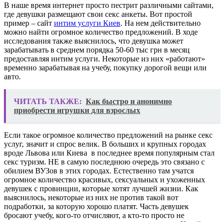
В наше время интернет просто пестрит различными сайтами,
где девушки размещают свои секс анкеты. Вот простой
пример – сайт
интим услуги Киев
. На нем действительно
можно найти огромное количество предложений. В ходе
исследования также выяснилось, что девушка может
зарабатывать в среднем порядка 50-60 тыс грн в месяц
предоставляя интим услуги. Некоторые из них «работают»
временно зарабатывая на учебу, покупку дорогой вещи или
авто.
ЧИТАТЬ ТАКЖЕ:
Как быстро и анонимно
приобрести игрушки для взрослых
Если такое огромное количество предложений на рынке секс
услуг, значит и спрос велик. В больших и крупных городах
вроде Львова или Киева в последнее время популярным стал
секс туризм. НЕ в самую последнюю очередь это связано с
обилием ВУЗов в этих городах. Естественно там учатся
огромное количество красивых, сексуальных и ухоженных
девушек с провинции, которые хотят лучшей жизни. Как
выяснилось, некоторые из них не против такой вот
подработки, за которую хорошо платят. Часть девушек
бросают учебу, кого-то отчисляют, а кто-то просто не