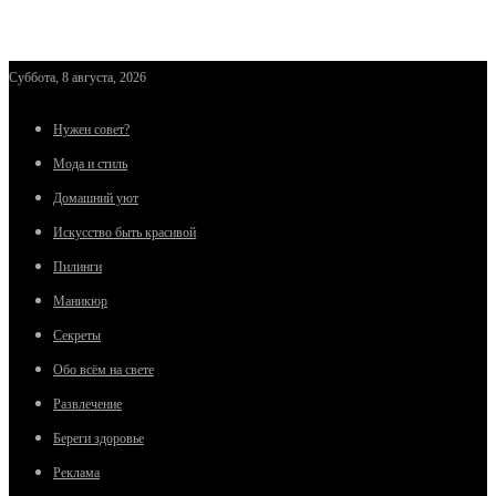
Суббота, 8 августа, 2026
Нужен совет?
Мода и стиль
Домашний уют
Искусство быть красивой
Пилинги
Маникюр
Секреты
Обо всём на свете
Развлечение
Береги здоровье
Реклама