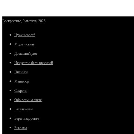
Воскресенье, 9 августа, 2026
Нужен совет?
Мода и стиль
Домашний уют
Искусство быть красивой
Пилинги
Маникюр
Секреты
Обо всём на свете
Развлечение
Береги здоровье
Реклама