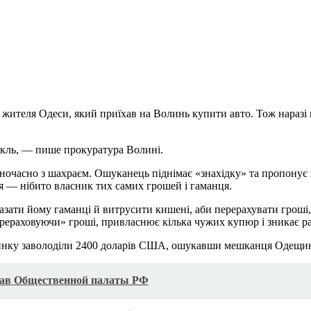
жителя Одеси, який приїхав на Волинь купити авто. Тож наразі 
кль, — пише прокуратура Волині.
очасно з шахраєм. Ошуканець піднімає «знахідку» та пропонує ж
я — нібито власник тих самих грошей і гаманця.
казати йому гаманці й витрусити кишені, аби перерахувати гроші
рераховуючи» гроші, привласнює кілька чужих купюр і зникає ра
оринку заволоділи 2400 доларів США, ошукавши мешканця Одещин
ав Общественной палаты РФ