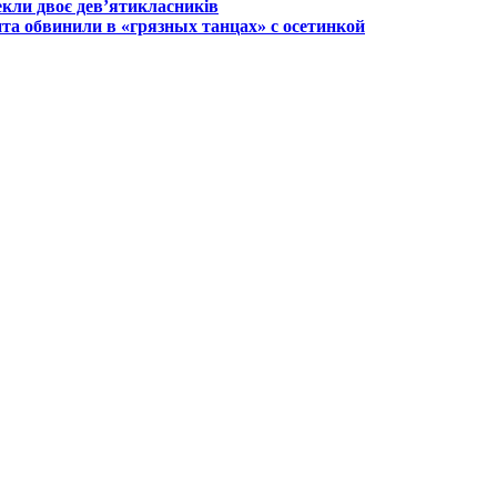
екли двоє дев’ятикласників
та обвинили в «грязных танцах» с осетинкой