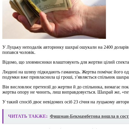
У Луцьку неподалік авторинку шахраї ошукали на 2400 доларів 
попався чоловік.
Відомо, що зловмисники влаштовують для жертви цілий спекта
Людині на шляху підкидають гаманець. Жертва помічає його одн
подумки вже привласнила ці гроші, з’являється спільник шахра
Він висловлює претензії до жертви й до спільника, вимагає по
жертва опору не чинить, лиш виправдовується. Шахрай же, «пе
У такий спосіб двоє невідомих осіб 23 січня на луцькому авт
ЧИТАТЬ ТАКЖЕ:
Фишман-Бекмамбетова вошла в сост