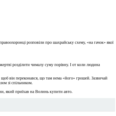
правоохоронці розповіли про шахрайську схему, «на гачок» якої
ертві розділити чималу суму порівну. І от коли людина
, щоб він переконався, що там нема «його» грошей. Зазвичай
зом зі спільником.
и, який приїхав на Волинь купити авто.