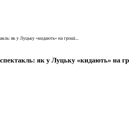
кль: як у Луцьку «кидають» на гроші...
спектакль: як у Луцьку «кидають» на г