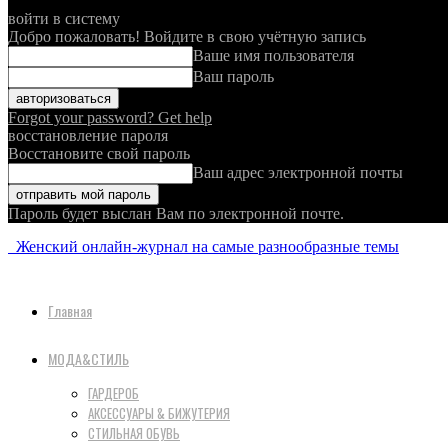
войти в систему
Добро пожаловать! Войдите в свою учётную запись
Ваше имя пользователя
Ваш пароль
Forgot your password? Get help
восстановление пароля
Восстановите свой пароль
Ваш адрес электронной почты
Пароль будет выслан Вам по электронной почте.
Женский онлайн-журнал на самые разнообразные темы
Главная
МОДА&СТИЛЬ
ГАРДЕРОБ
АКСЕССУАРЫ & БИЖУТЕРИЯ
СТИЛЬНАЯ ОБУВЬ