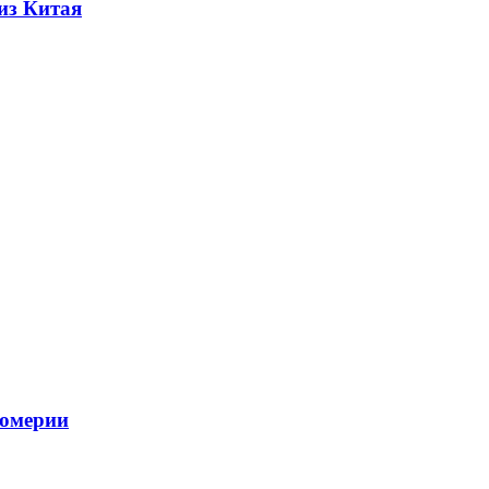
из Китая
фюмерии