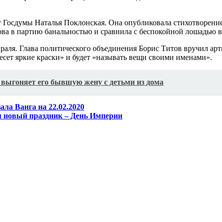
Госдумы Наталья Поклонская. Она опубликовала стихотворение,
ва в партию банальностью и сравнила с беспокойной лошадью в
раля. Глава политического объединения Борис Титов вручил арт
есет яркие краски» и будет «называть вещи своими именами».
выгоняет его бывшую жену с детьми из дома
ала Ванга на 22.02.2020
 новый праздник – День Империи