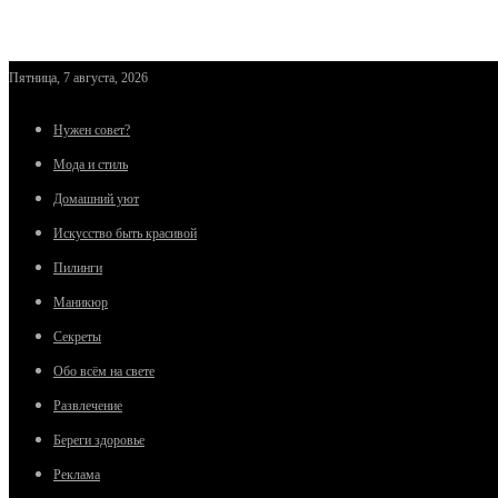
Пятница, 7 августа, 2026
Нужен совет?
Мода и стиль
Домашний уют
Искусство быть красивой
Пилинги
Маникюр
Секреты
Обо всём на свете
Развлечение
Береги здоровье
Реклама