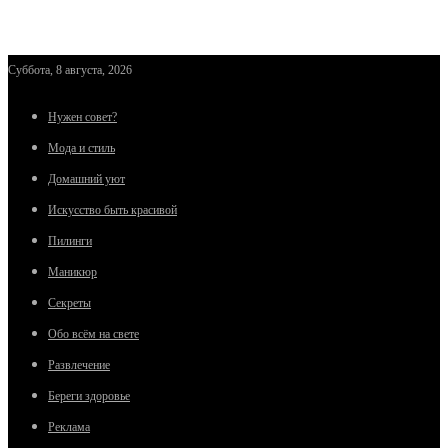
Суббота, 8 августа, 2026
Нужен совет?
Мода и стиль
Домашний уют
Искусство быть красивой
Пилинги
Маникюр
Секреты
Обо всём на свете
Развлечение
Береги здоровье
Реклама