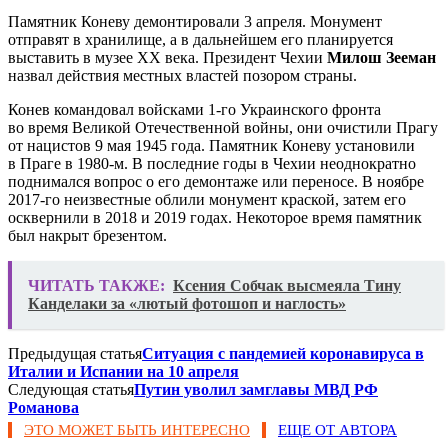
Памятник Коневу демонтировали 3 апреля. Монумент
отправят в хранилище, а в дальнейшем его планируется
выставить в музее XX века. Президент Чехии
Милош Зееман
назвал действия местных властей позором страны.
Конев командовал войсками 1-го Украинского фронта
во время Великой Отечественной войны, они очистили Прагу
от нацистов 9 мая 1945 года. Памятник Коневу установили
в Праге в 1980-м. В последние годы в Чехии неоднократно
поднимался вопрос о его демонтаже или переносе. В ноябре
2017-го неизвестные облили монумент краской, затем его
осквернили в 2018 и 2019 годах. Некоторое время памятник
был накрыт брезентом.
ЧИТАТЬ ТАКЖЕ:
Ксения Собчак высмеяла Тину
Канделаки за «лютый фотошоп и наглость»
Предыдущая статья
Ситуация с пандемией коронавируса в
Италии и Испании на 10 апреля
Следующая статья
Путин уволил замглавы МВД РФ
Романова
ЭТО МОЖЕТ БЫТЬ ИНТЕРЕСНО
ЕЩЕ ОТ АВТОРА