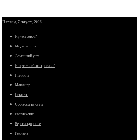
Пятница, 7 августа, 2026
Нужен совет?
Мода и стиль
Домашний уют
Искусство быть красивой
Пилинги
Маникюр
Секреты
Обо всём на свете
Развлечение
Береги здоровье
Реклама