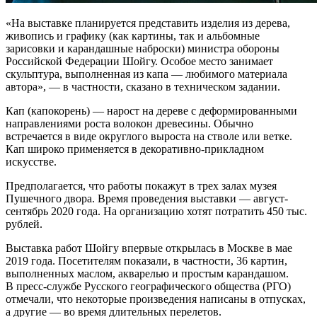
«На выставке планируется представить изделия из дерева,
живопись и графику (как картины, так и альбомные
зарисовки и карандашные наброски) министра обороны
Российской Федерации Шойгу. Особое место занимает
скульптура, выполненная из капа — любимого материала
автора», — в частности, сказано в техническом задании.
Кап (капокорень) — нарост на дереве с деформированными
направлениями роста волокон древесины. Обычно
встречается в виде округлого выроста на стволе или ветке.
Кап широко применяется в декоративно-прикладном
искусстве.
Предполагается, что работы покажут в трех залах музея
Пушечного двора. Время проведения выставки — август-
сентябрь 2020 года. На организацию хотят потратить 450 тыс.
рублей.
Выставка работ Шойгу впервые открылась в Москве в мае
2019 года. Посетителям показали, в частности, 36 картин,
выполненных маслом, акварелью и простым карандашом.
В пресс-службе Русского географического общества (РГО)
отмечали, что некоторые произведения написаны в отпусках,
а другие — во время длительных перелетов.