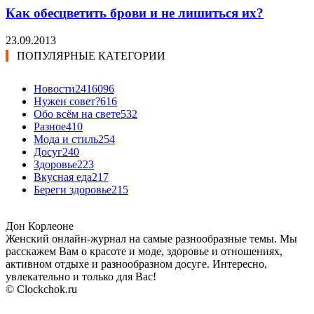
Как обесцветить брови и не лишиться их?
23.09.2013
ПОПУЛЯРНЫЕ КАТЕГОРИИ
Новости24
16096
Нужен совет?
616
Обо всём на свете
532
Разное
410
Мода и стиль
254
Досуг
240
Здоровье
223
Вкусная еда
217
Береги здоровье
215
Дон Корлеоне
Женский онлайн-журнал на самые разнообразные темы. Мы
расскажем Вам о красоте и моде, здоровье и отношениях,
активном отдыхе и разнообразном досуге. Интересно,
увлекательно и только для Вас!
© Clockchok.ru