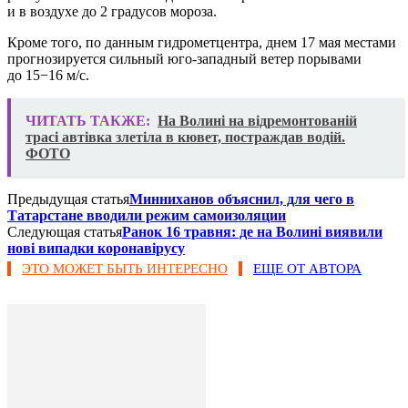
и в воздухе до 2 градусов мороза.
Кроме того, по данным гидрометцентра, днем 17 мая местами
прогнозируется сильный юго-западный ветер порывами
до 15−16 м/с.
ЧИТАТЬ ТАКЖЕ:
На Волині на відремонтованій
трасі автівка злетіла в кювет, постраждав водій.
ФОТО
Предыдущая статья
Минниханов объяснил, для чего в
Татарстане вводили режим самоизоляции
Следующая статья
Ранок 16 травня: де на Волині виявили
нові випадки коронавірусу
ЭТО МОЖЕТ БЫТЬ ИНТЕРЕСНО
ЕЩЕ ОТ АВТОРА