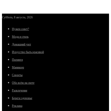
Суббота, 8 августа, 2026
Нужен совет?
Мода и стиль
Домашний уют
Искусство быть красивой
Пилинги
Маникюр
Секреты
Обо всём на свете
Развлечение
Береги здоровье
Реклама