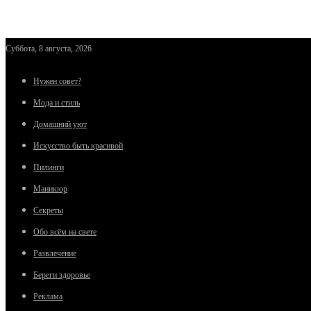
Суббота, 8 августа, 2026
Нужен совет?
Мода и стиль
Домашний уют
Искусство быть красивой
Пилинги
Маникюр
Секреты
Обо всём на свете
Развлечение
Береги здоровье
Реклама