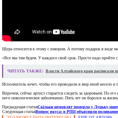
Шура относится к этому с юмором. А потому подарок в виде ме
«Все мы там будем. У каждого свой срок. Просто надо пройти с
ЧИТАТЬ ТАКЖЕ:
Власти Алтайского края расписали п
Исполнитель хочет, чтобы его проводили в мир иной весело и б
Впрочем, сейчас артист старается следить за здоровьем. По его
него онкологическое заболевание. Пять лет он боролся за жизнь
Предыдущая статья
Скільки немовлят померло у Луцьку мин
Следующая статья
Вопрос вкуса: в РПЦ объяснили поливани
ЭТО МОЖЕТ БЫТЬ ИНТЕРЕСНО
ЕЩЕ ОТ АВТОРА