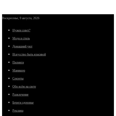
Воскресенье, 9 августа, 2026
Нужен совет?
Мода и стиль
Домашний уют
Искусство быть красивой
Пилинги
Маникюр
Секреты
Обо всём на свете
Развлечение
Береги здоровье
Реклама