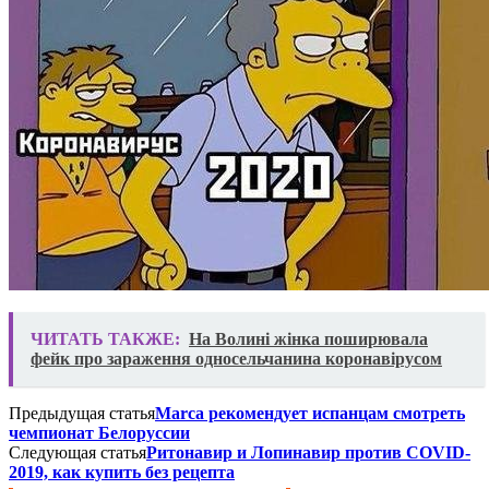
ЧИТАТЬ ТАКЖЕ:
На Волині жінка поширювала
фейк про зараження односельчанина коронавірусом
Предыдущая статья
Marca рекомендует испанцам смотреть
чемпионат Белоруссии
Следующая статья
Ритонавир и Лопинавир против COVID-
2019, как купить без рецепта