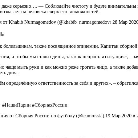
даже серьезно…. — Соблюдайте чистоту и будьте внимательны во 
озлагает на человека сверх его возможностей.
 от Khabib Nurmagomedov (@khabib_nurmagomedov) 28 Мар 2020
ТЬ
к болельщикам, также посвященное эпидемии. Капитан сборной Р
ния, и чтобы мы стали едины, так как непростая ситуация», – за
о чаще мыть руки и как можно реже трогать лицо, а также добав
еть дома.
ём определённую ответственность за себя и других», – обратился
 ⠀ #НашиПарни #СборнаяРоссии
ция от Сборная России по футболу (@teamrussia) 19 Мар 2020 в 