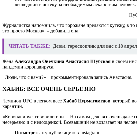
вышедший в аптеку за необходимым лекарством челове
Пуб
Журналистка напомнила, что горожане предаются кутежу, в то
это просто Москва», – добавила она.
ЧИТАТЬ ТАКЖЕ:
Девы, гороскопчик для вас с 18 апрел
Жена
Александра Овечкина
Анастасия Шубская
в своем инс
пандемии коронавируса.
«Люди, что с вами?» – прокомментировала запись Анастасия.
ХАБИБ: ВСЕ ОЧЕНЬ СЕРЬЕЗНО
Чемпион UFC в легком весе
Хабиб Нурмагомедов
, который в
карантин.
«Коронавирус, говорили они… На самом деле все очень даже сер
несерьезно и с недооценкой. Всевышний не возлагает на челове
Посмотреть эту публикацию в Instagram