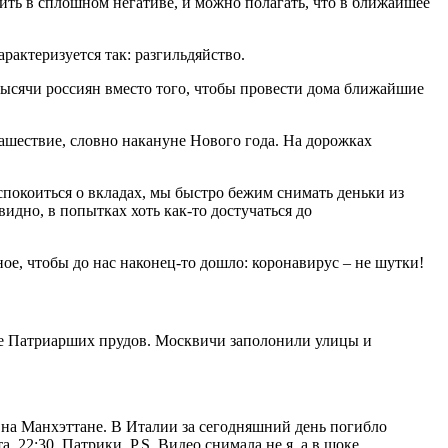
 жить в сплошном негативе, и можно полагать, что в ближайшее
актеризуется так: разгильдяйство.
тысячи россиян вместо того, чтобы провести дома ближайшие
нашествие, словно накануне Нового года. На дорожках
еспокоиться о вкладах, мы быстро бежим снимать деньки из
видно, в попытках хоть как-то достучаться до
вное, чтобы до нас наконец-то дошло: коронавирус – не шутки!
не Патриарших прудов. Москвичи заполонили улицы и
 на Манхэттане. В Италии за сегодняшний день погибло
. 22:30. Патрики. P.S. Видео снимала не я, а в шоке