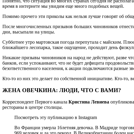
Понятно, что ситуация во многих странах сегодня не располага
время в интернете мы увидим еще много подобных вещей.
Помимо прочего эти приколы как нельзя лучше говорят об обще
После многочисленных призывов больших чиновников отнестись
дни, высыпали на улицы.
Субботнее утро мартовская погода перепутала с майским. Плюс
ближайшего лесопарка, такое ощущение, проходит день физкул
Никакие призывы чиновников на народ не действуют, разве что 
банков, если успокаивают, что не будет дефицита продовольстви
безответственного населения, к акции подключаются разные зве
Кто-то из них это делает по собственной инициативе. Кто-то, в
ЖЕНА ОВЕЧКИНА: ЛЮДИ, ЧТО С ВАМИ?
Корреспондент Первого канала
Кристина Левиева
опубликова
рестораны в центре столицы.
Посмотреть эту публикацию в Instagram
Во Франции умерла 16летняя девочка. В Мадриде торгов
969 человек и да это рекорд. В Великобритании болен насл