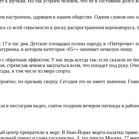
ет к шуткам. Но так устроен человек, что не в состоянии долго
м настроении, царящем в нашем обществе. Одним словом оно хар
 со всей серьезности к риску распространения коронавируса, 
 17 в час дня. Детские площадки полны народу, в «Пятерочке» 
ьтурника, в котором категория «65+» занимает немалую нишу.
с обратным эффектом. У нас ведь всегда так: если сказали не б
я, стремглав мчимся закупаться всем, что попадет под руку. Оче
зды, в том числе из мира спорта.
ероятно, по призыву сверху. Сегодня это не имеет значения. Гла
ла в инстаграм видео, снятое поздним вечером пятницы в райо
ый центр превратили в морг. В Нью-Йорке морги-палатки прямо
едный принц и глава государства. А это просто Москва. 27 марта