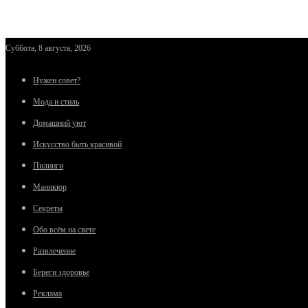
Суббота, 8 августа, 2026
Нужен совет?
Мода и стиль
Домашний уют
Искусство быть красивой
Пилинги
Маникюр
Секреты
Обо всём на свете
Развлечение
Береги здоровье
Реклама