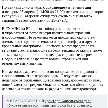
По данным синоптиков, с сохранением в течение дня
и вечером 25 апреля (с 14:30 до 21:00) местами на территории
Республики Татарстан ожидается очень сильный юго-
западный ветер порывами до 25−27 м/с.
В ГУ МЧС по РТ просят соблюдать осторожность
и укрываться от ветра внутри капитальных строений
и сооружений. Не рекомендуется находиться около стен
домов, т. к. с крыши возможно падение шифера и других
кровельных материалов. Опасность могут представлять
выбитые стекла, падающие из окон верхних этажей, а также
элементы кровли и лепного декора, сорванные ветром.
Подобная угроза возрастает вблизи строящихся или
ремонтируемых зданий.
Кроме того, смертельно опасно во время ветра подходить
к оборвавшимся электропроводам. Следует держаться
подальше от рекламных щитов, вывесок, дорожных знаков,
линий электропередачи. Опасно находиться вблизи крупных
деревьев, а также парковать рядом с ними автотранспорт.
ЧИТАТЬ ТАКЖЕ:
Директора Ковельської філії
«Укрветсанзавод», який три роки був у розшуку,