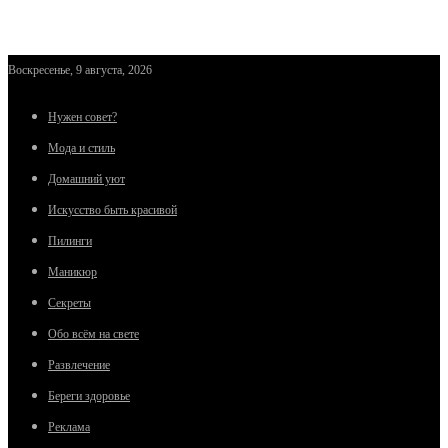
Воскресенье, 9 августа, 2026
Нужен совет?
Мода и стиль
Домашний уют
Искусство быть красивой
Пилинги
Маникюр
Секреты
Обо всём на свете
Развлечение
Береги здоровье
Реклама