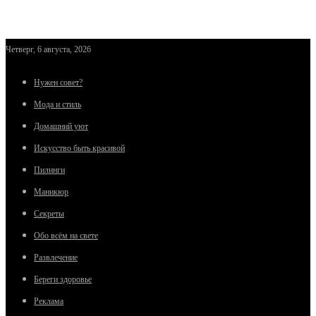
Четверг, 6 августа, 2026
Нужен совет?
Мода и стиль
Домашний уют
Искусство быть красивой
Пилинги
Маникюр
Секреты
Обо всём на свете
Развлечение
Береги здоровье
Реклама