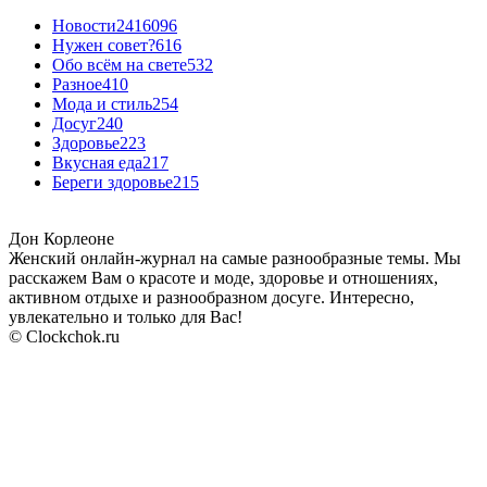
Новости24
16096
Нужен совет?
616
Обо всём на свете
532
Разное
410
Мода и стиль
254
Досуг
240
Здоровье
223
Вкусная еда
217
Береги здоровье
215
Дон Корлеоне
Женский онлайн-журнал на самые разнообразные темы. Мы
расскажем Вам о красоте и моде, здоровье и отношениях,
активном отдыхе и разнообразном досуге. Интересно,
увлекательно и только для Вас!
© Clockchok.ru