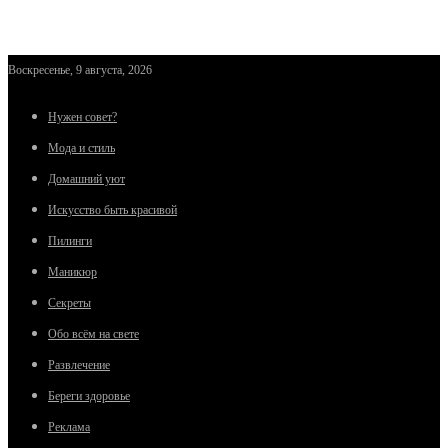
Воскресенье, 9 августа, 2026
Нужен совет?
Мода и стиль
Домашний уют
Искусство быть красивой
Пилинги
Маникюр
Секреты
Обо всём на свете
Развлечение
Береги здоровье
Реклама