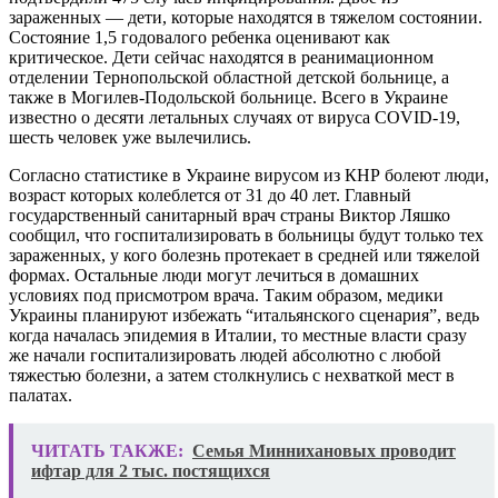
зараженных — дети, которые находятся в тяжелом состоянии.
Состояние 1,5 годовалого ребенка оценивают как
критическое. Дети сейчас находятся в реанимационном
отделении Тернопольской областной детской больнице, а
также в Могилев-Подольской больнице. Всего в Украине
известно о десяти летальных случаях от вируса COVID-19,
шесть человек уже вылечились.
Согласно статистике в Украине вирусом из КНР болеют люди,
возраст которых колеблется от 31 до 40 лет. Главный
государственный санитарный врач страны Виктор Ляшко
сообщил, что госпитализировать в больницы будут только тех
зараженных, у кого болезнь протекает в средней или тяжелой
формах. Остальные люди могут лечиться в домашних
условиях под присмотром врача. Таким образом, медики
Украины планируют избежать “итальянского сценария”, ведь
когда началась эпидемия в Италии, то местные власти сразу
же начали госпитализировать людей абсолютно с любой
тяжестью болезни, а затем столкнулись с нехваткой мест в
палатах.
ЧИТАТЬ ТАКЖЕ:
Семья Миннихановых проводит
ифтар для 2 тыс. постящихся