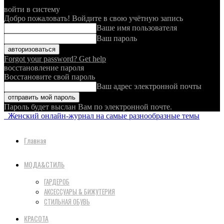
войти в систему
Добро пожаловать! Войдите в свою учётную запись
Ваше имя пользователя
Ваш пароль
Forgot your password? Get help
восстановление пароля
Восстановите свой пароль
Ваш адрес электронной почты
Пароль будет выслан Вам по электронной почте.
Женский онлайн-журнал на самые разнообразные темы
Главная
МОДА&СТИЛЬ
ГАРДЕРОБ
АКСЕССУАРЫ & БИЖУТЕРИЯ
СТИЛЬНАЯ ОБУВЬ
КРАСОТА