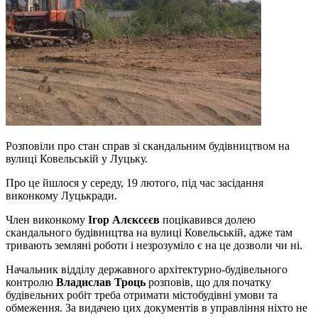
Розповіли про стан справ зі скандальним будівництвом на
вулиці Ковельській у Луцьку.
Про це йшлося у середу, 19 лютого, під час засідання
виконкому Луцькради.
Член виконкому
Ігор Алєксєєв
поцікавився долею
скандального будівництва на вулиці Ковельській, адже там
тривають земляні роботи і незрозуміло є на це дозволи чи ні.
Начальник відділу державного архітектурно-будівельного
контролю
Владислав Троць
розповів, що для початку
будівельних робіт треба отримати містобудівні умови та
обмеження. За видачею цих документів в управління ніхто не