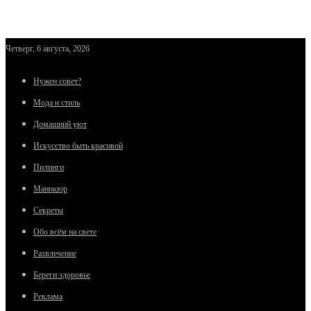
Четверг, 6 августа, 2026
Нужен совет?
Мода и стиль
Домашний уют
Искусство быть красивой
Пилинги
Маникюр
Секреты
Обо всём на свете
Развлечение
Береги здоровье
Реклама