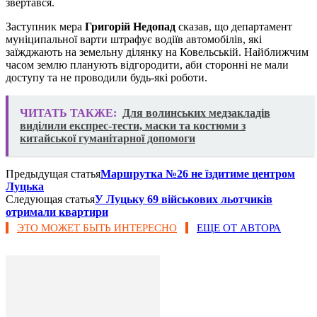
звертався.
Заступник мера
Григорій Недопад
сказав, що департамент
муніципальної варти штрафує водіїв автомобілів, які
заїжджають на земельну ділянку на Ковельській. Найближчим
часом землю планують відгородити, аби сторонні не мали
доступу та не проводили будь-які роботи.
ЧИТАТЬ ТАКЖЕ:
Для волинських медзакладів
виділили експрес-тести, маски та костюми з
китайської гуманітарної допомоги
Предыдущая статья
Маршрутка №26 не їздитиме центром
Луцька
Следующая статья
У Луцьку 69 військових льотчиків
отримали квартири
ЭТО МОЖЕТ БЫТЬ ИНТЕРЕСНО
ЕЩЕ ОТ АВТОРА