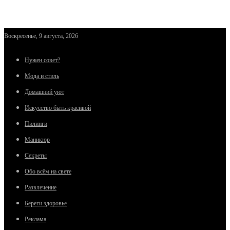
Воскресенье, 9 августа, 2026
Нужен совет?
Мода и стиль
Домашний уют
Искусство быть красивой
Пилинги
Маникюр
Секреты
Обо всём на свете
Развлечение
Береги здоровье
Реклама