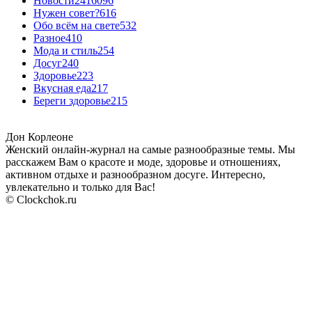
Новости24
16096
Нужен совет?
616
Обо всём на свете
532
Разное
410
Мода и стиль
254
Досуг
240
Здоровье
223
Вкусная еда
217
Береги здоровье
215
Дон Корлеоне
Женский онлайн-журнал на самые разнообразные темы. Мы
расскажем Вам о красоте и моде, здоровье и отношениях,
активном отдыхе и разнообразном досуге. Интересно,
увлекательно и только для Вас!
© Clockchok.ru