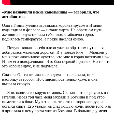
«Мне назначили некие капельницы — говорили, что
антибиотик»
Ольга Гиниятуллина заразилась коронавирусом в Италии,
куда ездила в феврале — начале марта. На обратном пути
женщина почувствовала себя плохо: заболело горло,
поднялась температура, а позже начался озноб.
— Почувствовала я себя плохо уже на обратном пути — я
добиралась железной дорогой. И в поезде Рим — Мюнхен у
меня появилось такое чувство, что мне в горло воткнули нож.
И там его поворачивают. Это был первый признак. Но то, что
это коронавирус, я не подумала.
Сначала Ольга лечила горло дома — полоскала, пила
настойку зверобоя. Но становилось только хуже, и она
вызвала скорую.
— Я позвонила в скорую помощь. Сказала, что вернулась из
Италии. Через три часа меня забрали в Боткина и под утро
поместили в бокс. Муж заявил, что это не коронавирус, и
остался спать. Его увезли на следующую ночь, после того, как
я прислала к нему врача уже из Боткина. В больнице у меня