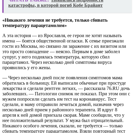
катастрофы, в которой погиб Кобе Брайант
«Никакого лечения не требуется, только сбивать
температуру парацетамолом»
А эта история — из Ярославля, ее герои не хотят называть
имена — боятся общественной огласки. К семье приезжали
гости из Москвы, но связано ли заражение с их визитом или
это просто совпадение — неясно. Первым в доме заболел
супруг, у него поднялась температура, которую сбил
парацетамол. Через несколько дней симптомы вируса
проявились у его жены.
— Через несколько дней после появления симптомов мама
обратилась в больницу. Ей выписали обычные при простуде
лекарства и сделали рентген легких, — рассказала 76.RU дочь
заболевших. — Патологии снимок не показал. При этом они с
мужем попросили сделать им тест на коронавирус. Тест
сделали, и маму отправили лечиться домой, назначив через
несколько дней прием у районного терапевта. И вдруг 8
апреля к ней домой приехала скорая. Маме сообщили, что у
нее положительный результат. У мужа был отрицательный.
Никакого особого лечения, сказали, не требуется — только
сбивать температуру парацетамолом. Взяли повторный тест