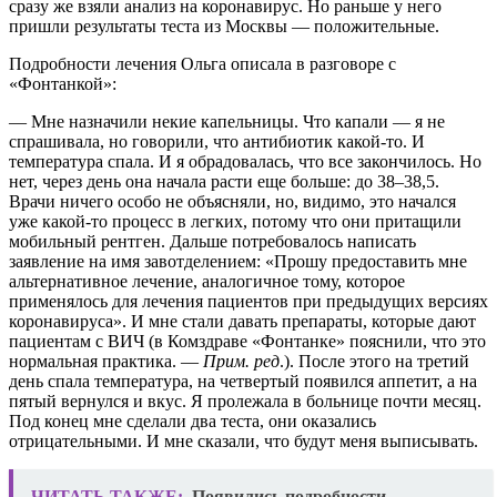
сразу же взяли анализ на коронавирус. Но раньше у него
пришли результаты теста из Москвы — положительные.
Подробности лечения Ольга описала в разговоре с
«Фонтанкой»:
— Мне назначили некие капельницы. Что капали — я не
спрашивала, но говорили, что антибиотик какой-то. И
температура спала. И я обрадовалась, что все закончилось. Но
нет, через день она начала расти еще больше: до 38–38,5.
Врачи ничего особо не объясняли, но, видимо, это начался
уже какой-то процесс в легких, потому что они притащили
мобильный рентген. Дальше потребовалось написать
заявление на имя завотделением: «Прошу предоставить мне
альтернативное лечение, аналогичное тому, которое
применялось для лечения пациентов при предыдущих версиях
коронавируса». И мне стали давать препараты, которые дают
пациентам с ВИЧ (в Комздраве «Фонтанке» пояснили, что это
нормальная практика. —
Прим. ред
.). После этого на третий
день спала температура, на четвертый появился аппетит, а на
пятый вернулся и вкус. Я пролежала в больнице почти месяц.
Под конец мне сделали два теста, они оказались
отрицательными. И мне сказали, что будут меня выписывать.
ЧИТАТЬ ТАКЖЕ:
Появились подробности