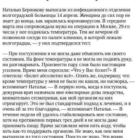
Наталью Берникову выписали из инфекционного отделения
волгоградской больницы 14 апреля. Женщина до сих пор не
знает до конца, как заразилась коронавирусом. В середине
марта она сопровождала мужа на операцию в Москве, 29-го
числа у нее поднялась температура. Тем же вечером ей
позвонили соседи по палате клиники, в которой лежали
волгоградцы, — у них подтвердился тест.
— При поступлении я не могла даже объяснить им своего
состояния. На фоне температуры я не могла ни поднять руку,
ни разговаривать. Произнести пару слов было настоящим
усилием. Врачи меня спросили: «Что у Вас болит?» Я
ответила: «Болит абсолютно всё». Опять же, подчеркну, что
кроме температуры у меня не было ни кашля, ни насморка, —
вспоминает Наталья. — В первую ночь, когда я поступила,
дежурная врач назначала мне ювелирные дозы лекарства,
внимательно отсматривая, как мой организм на них
отреагирует. Это не был стандартный подход к лечению, и я
очень ей за это благодарна, — вспоминает Наталья. — В
течение недели ей удалось стабилизировать мое состояние,
хотя на протяжении первых трех дней я не могла даже
принимать пищу. Врачи заставляли меня пить воду, чтобы
хоть как-то поддержать организм. Не знаю, как они меня
вытащили из того состояния. Просто не знаю. Эти врачи