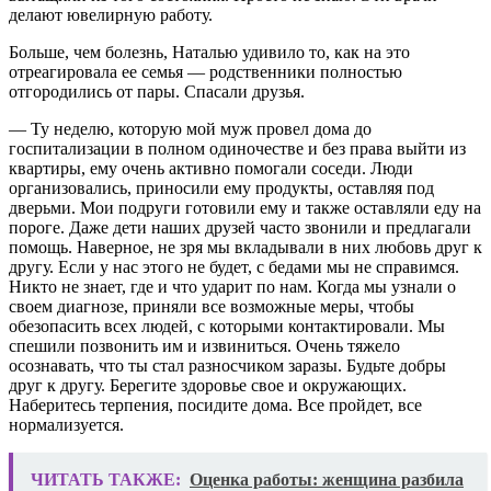
делают ювелирную работу.
Больше, чем болезнь, Наталью удивило то, как на это
отреагировала ее семья — родственники полностью
отгородились от пары. Спасали друзья.
— Ту неделю, которую мой муж провел дома до
госпитализации в полном одиночестве и без права выйти из
квартиры, ему очень активно помогали соседи. Люди
организовались, приносили ему продукты, оставляя под
дверьми. Мои подруги готовили ему и также оставляли еду на
пороге. Даже дети наших друзей часто звонили и предлагали
помощь. Наверное, не зря мы вкладывали в них любовь друг к
другу. Если у нас этого не будет, с бедами мы не справимся.
Никто не знает, где и что ударит по нам. Когда мы узнали о
своем диагнозе, приняли все возможные меры, чтобы
обезопасить всех людей, с которыми контактировали. Мы
спешили позвонить им и извиниться. Очень тяжело
осознавать, что ты стал разносчиком заразы. Будьте добры
друг к другу. Берегите здоровье свое и окружающих.
Наберитесь терпения, посидите дома. Все пройдет, все
нормализуется.
ЧИТАТЬ ТАКЖЕ:
Оценка работы: женщина разбила