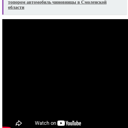
топором автомобиль чиновницы в Смоленской
области