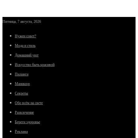
Пятница, 7 августа, 2026
Нужен совет?
Мода и стиль
Домашний уют
Искусство быть красивой
Пилинги
Маникюр
Секреты
Обо всём на свете
Развлечение
Береги здоровье
Реклама