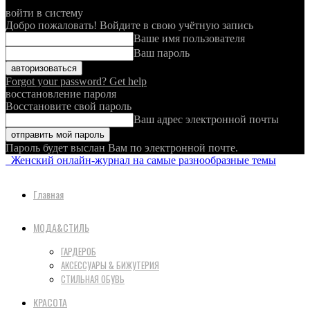
войти в систему
Добро пожаловать! Войдите в свою учётную запись
Ваше имя пользователя
Ваш пароль
Forgot your password? Get help
восстановление пароля
Восстановите свой пароль
Ваш адрес электронной почты
Пароль будет выслан Вам по электронной почте.
Женский онлайн-журнал на самые разнообразные темы
Главная
МОДА&СТИЛЬ
ГАРДЕРОБ
АКСЕССУАРЫ & БИЖУТЕРИЯ
СТИЛЬНАЯ ОБУВЬ
КРАСОТА