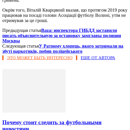
гривень.
Окрім того, Віталій Кварцяний вказав, що протягом 2019 року
працював на посаді голови Асоціації футболу Волині, утім не
отримував за це гроші.
Предыдущая статья
​Baza: инспектора ГИБДД заставили
писать объяснительную за остановку замглавы полиции
Москвы
Следующая статья
У Ратному хлопець, якого затримали на
збуті наркотиків, побив поліцейського
ЭТО МОЖЕТ БЫТЬ ИНТЕРЕСНО
ЕЩЕ ОТ АВТОРА
Почему стоит следить за футбольными
новостями