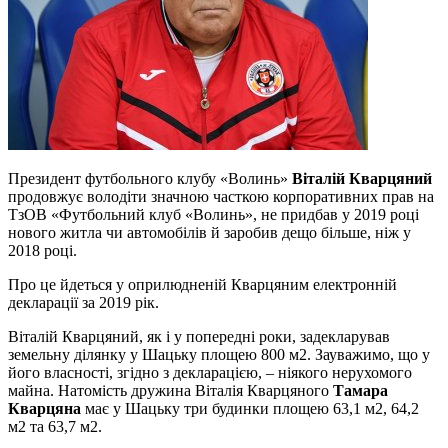
Президент футбольного клубу «Волинь»
Віталій Кварцяний
продовжує володіти значною часткою корпоративних прав на
ТзОВ «Футбольний клуб «Волинь», не придбав у 2019 році
нового житла чи автомобілів й заробив дещо більше, ніж у
2018 році.
Про це йдеться у оприлюдненій Кварцяним електронній
декларації за 2019 рік.
Віталій Кварцяний, як і у попередні роки, задекларував
земельну ділянку у Шацьку площею 800 м2. Зауважимо, що у
його власності, згідно з декларацією, – ніякого нерухомого
майна. Натомість дружина Віталія Кварцяного
Тамара
Кварцяна
має у Шацьку три будинки площею 63,1 м2, 64,2
м2 та 63,7 м2.