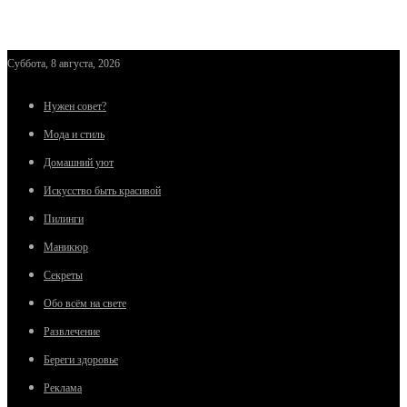
Суббота, 8 августа, 2026
Нужен совет?
Мода и стиль
Домашний уют
Искусство быть красивой
Пилинги
Маникюр
Секреты
Обо всём на свете
Развлечение
Береги здоровье
Реклама