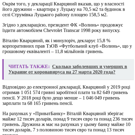
Окрім того, у декларації Кварцяний вказав, що у власності
його дружини – квартира у Луцьку на 70,5 м2 та будинок в
селі Струмівка Луцького району площею 158,5 м2.
Згідно з декларацією, президент ФК «Волинь» продовжує
їздити автомобілем Chevrolet Transcar 1998 року випуску.
Віталію Кварцяний, як і минулоріч, декларує 15,8 %
корпоративних прав ТзОВ «Футбольний клуб «Волинь», що у
грошовому еквіваленті – 11,8 мільйонів гривень.
ЧИТАТЬ ТАКЖЕ:
Сколько заболевших и умерших в
Украине от коронавируса на 27 марта 2020 года?
Відповідно до електронної декларації, Кварцяний у 2019 році
отримав 1 051 574 гривні заробітної плати та 82 649 гривень
пенсії. У 2018 році було дещо менше – 1 046 049 гривень
зарплати та 68 165 гривень пенсії.
На рахунках у «ПриватБанку» Віталій Кварцяний зберігає
майже 12 тисяч доларів, понад 9 тисяч євро та понад 236 тисяч
гривень. Дружина ж має на рахунках у цьому банку майже 10
тисяч доларів, 7 з половиною тисяч євро та понад 13 тисяч