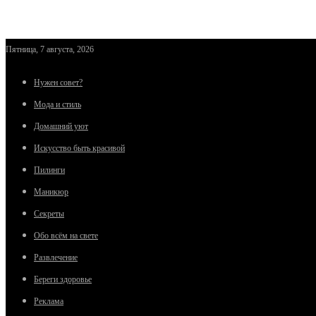
Пятница, 7 августа, 2026
Нужен совет?
Мода и стиль
Домашний уют
Искусство быть красивой
Пилинги
Маникюр
Секреты
Обо всём на свете
Развлечение
Береги здоровье
Реклама