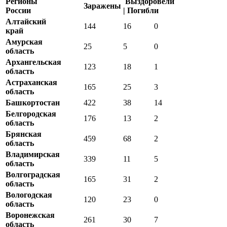
Регионы
Выздоровели
Заражены
России
| П
огибли
Алтайский
144
16
0
край
Амурская
25
5
0
область
Архангельская
123
18
1
область
Астраханская
165
25
3
область
Башкортостан
422
38
14
Белгородская
176
13
2
область
Брянская
459
68
2
область
Владимирская
339
11
5
область
Волгоградская
165
31
2
область
Вологодская
120
23
0
область
Воронежская
261
30
7
область