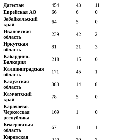
Дагестан
454
43
11
Еврейская АО
66
6
0
Забайкальский
64
5
0
край
Ивановская
239
42
2
область
Иркутская
81
21
3
область
Кабардино-
218
15
0
Балкария
Калининградская
171
45
1
область
Калужская
383
14
8
область
Камчатский
78
5
0
край
Карачаево-
Черкесская
169
1
0
республика
Кемеровская
67
11
1
область
Кировская
240
20
3