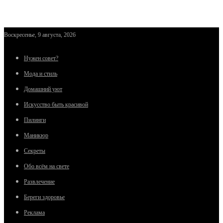
Воскресенье, 9 августа, 2026
Нужен совет?
Мода и стиль
Домашний уют
Искусство быть красивой
Пилинги
Маникюр
Секреты
Обо всём на свете
Развлечение
Береги здоровье
Реклама