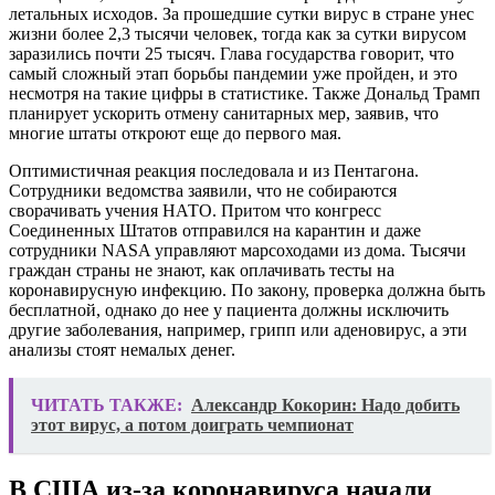
летальных исходов. За прошедшие сутки вирус в стране унес
жизни более 2,3 тысячи человек, тогда как за сутки вирусом
заразились почти 25 тысяч. Глава государства говорит, что
самый сложный этап борьбы пандемии уже пройден, и это
несмотря на такие цифры в статистике. Также Дональд Трамп
планирует ускорить отмену санитарных мер, заявив, что
многие штаты откроют еще до первого мая.
Оптимистичная реакция последовала и из Пентагона.
Сотрудники ведомства заявили, что не собираются
сворачивать учения НАТО. Притом что конгресс
Соединенных Штатов отправился на карантин и даже
сотрудники NASA управляют марсоходами из дома. Тысячи
граждан страны не знают, как оплачивать тесты на
коронавирусную инфекцию. По закону, проверка должна быть
бесплатной, однако до нее у пациента должны исключить
другие заболевания, например, грипп или аденовирус, а эти
анализы стоят немалых денег.
ЧИТАТЬ ТАКЖЕ:
Александр Кокорин: Надо добить
этот вирус, а потом доиграть чемпионат
В США из-за коронавируса начали