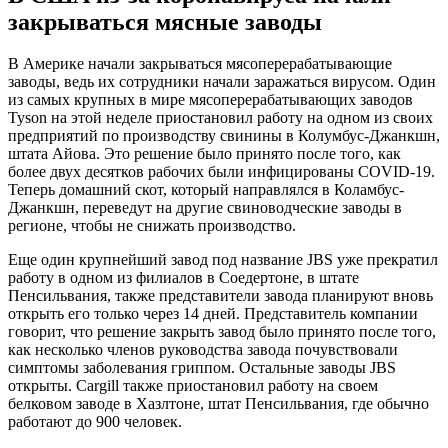
закрываться мясные заводы
В Америке начали закрываться мясоперерабатывающие
заводы, ведь их сотрудники начали заражаться вирусом. Один
из самых крупных в мире мясоперерабатывающих заводов
Tyson на этой неделе приостановил работу на одном из своих
предприятий по производству свинины в Колумбус-Джанкшн,
штата Айова. Это решение было принято после того, как
более двух десятков рабочих были инфицированы COVID-19.
Теперь домашний скот, который направлялся в Коламбус-
Джанкшн, переведут на другие свиноводческие заводы в
регионе, чтобы не снижать производство.
Еще один крупнейший завод под название JBS уже прекратил
работу в одном из филиалов в Соедертоне, в штате
Пенсильвания, также представители завода планируют вновь
открыть его только через 14 дней. Представитель компании
говорит, что решение закрыть завод было принято после того,
как несколько членов руководства завода почувствовали
симптомы заболевания гриппом. Остальные заводы JBS
открыты. Cargill также приостановил работу на своем
белковом заводе в Хазлтоне, штат Пенсильвания, где обычно
работают до 900 человек.