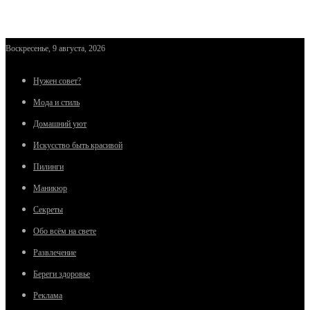
Воскресенье, 9 августа, 2026
Нужен совет?
Мода и стиль
Домашний уют
Искусство быть красивой
Пилинги
Маникюр
Секреты
Обо всём на свете
Развлечение
Береги здоровье
Реклама