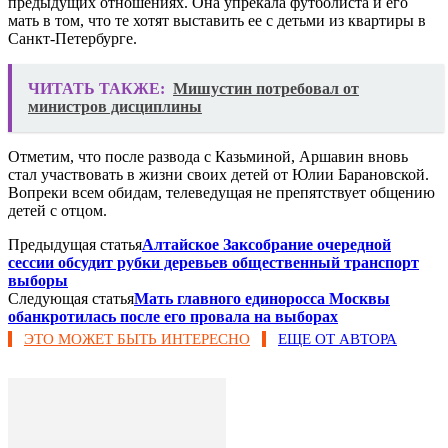
предыдущих отношениях. Она упрекала футболиста и его
мать в том, что те хотят выставить ее с детьми из квартиры в
Санкт-Петербурге.
ЧИТАТЬ ТАКЖЕ:
Мишустин потребовал от
министров дисциплины
Отметим, что после развода с Казьминой, Аршавин вновь
стал участвовать в жизни своих детей от Юлии Барановской.
Вопреки всем обидам, телеведущая не препятствует общению
детей с отцом.
Предыдущая статья
Алтайское Заксобрание очередной
сессии обсудит рубки деревьев общественный транспорт
выборы
Следующая статья
Мать главного единоросса Москвы
обанкротилась после его провала на выборах
ЭТО МОЖЕТ БЫТЬ ИНТЕРЕСНО
ЕЩЕ ОТ АВТОРА