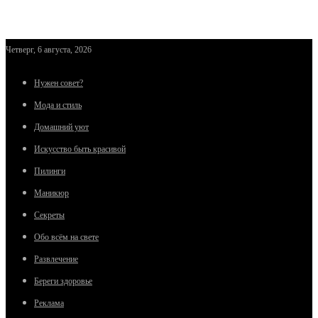
Четверг, 6 августа, 2026
Нужен совет?
Мода и стиль
Домашний уют
Искусство быть красивой
Пилинги
Маникюр
Секреты
Обо всём на свете
Развлечение
Береги здоровье
Реклама