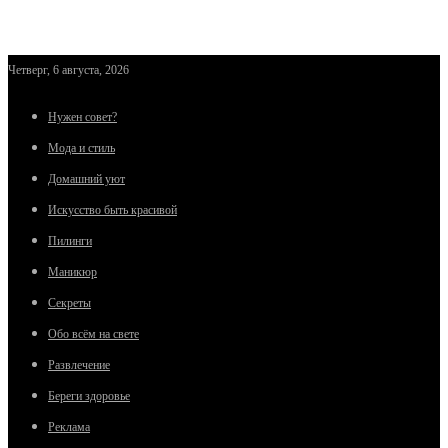
Четверг, 6 августа, 2026
Нужен совет?
Мода и стиль
Домашний уют
Искусство быть красивой
Пилинги
Маникюр
Секреты
Обо всём на свете
Развлечение
Береги здоровье
Реклама