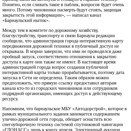
Понятно, если сливать такое в паблик, вопросов будет очень
много. Потому чиновники насмерть будут стоять, защищая
закрытость этой информации», — написал канал
«Барнаульский нытик».
Между тем в комитете по дорожному хозяйству,
благоустройству, транспорту и связи Барнаула редакции
сообщили, что администрация города интерактивную карту
передвижения дорожной техники в публичный доступ не
открывала. В мэрии заверили, что ими не проводился даже
пробный запуск, соответственно отношения к закрытию
доступа к карте они также не имеют. В настоящее время
администрацией города вопрос создания публичной
интерактивной карты только прорабатывается, поэтому дата
запуска в Сети не определена. Таким образом можно
предположить, что прямую ссылку предоставил авторам
канала кто-то из городских чиновников или сотрудников
подрядной организации, имеющих доступ к действующему
ресурсу.
Напомним, что барнаульское МБУ «Автодорстрой», которое в
рамках муниципального задания занимается содержанием
улично-дорожной сети города, обещает оснастить всю
снегоуборочную технику системой спутниковой навигации
«ГЛОНАСС» лишь к концу апреля. Электронный аукцион