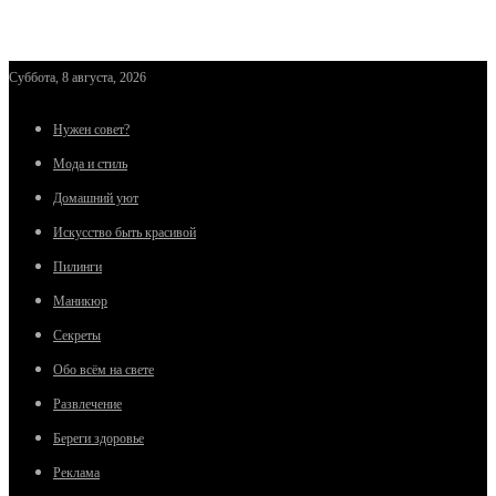
Суббота, 8 августа, 2026
Нужен совет?
Мода и стиль
Домашний уют
Искусство быть красивой
Пилинги
Маникюр
Секреты
Обо всём на свете
Развлечение
Береги здоровье
Реклама