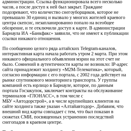
администрации. Ссылка функционировала всего несколько
часов, а после доступ к ней был закрыт. Граждане
подозревают, что количество снегоуборщиков, которое не
превышало 30 единиц и вызвало у многих жителей краевого
центра скепсис, незапланированно попало на всеобщее
обозрение, и те отключили доступ к карте. В администрации
Барнаула ИА «Банкфакс» заявили, что не имеют к публикации
ссылки никакого отношения.
По сообщению целого ряда алтайских Telegram-каналов,
интерактивная карта начала работать утром 2 марта. При этом
никакого официального объявления мэрии на этот счет не
было. Сомнений в аутентичности карты не возникло: IP-адрес
сайта принадлежит холдингу «М2М-Телематика», который,
согласно информации с его портала, с 2002 года действует на
рынке спутникового мониторинга транспорта. У группы
компаний есть юрлицо в Барнауле, которое, по данным
портала Госзакупок, заключает контракты на обслуживание
терминалов «ГЛОНАСС», в том числе с
МБУ «Автодорстрой», а в числе крупнейших клиентов на
сайте холдинга также указан «Алтайавтодор». Добавим, что
внешний вид карты совпадает с тем, что был показан в
сюжетах СМИ, посвященных устранению последствий
снегопадов в краевом центре.