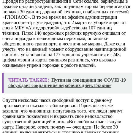
Пройдя по распространившейся в Сети ссылке, барнаульцы в
режиме онлайн увидели, как по улицам города передвигаются
порядка 30 единиц дорожной техники, снабженных системой
«ГЛОНАСС». В то же время на офсайте администрации
краевого центра утверждают, что 2 марта на уборке дорог от
снега МБУ «Автодорстрой» задействовал 107 единиц
техники. Плюс 140 дорожных рабочих вручную очищали от
снега подходы к пешеходным переходам, остановки
общественного транспорта и лестничные марши. Даже если
учесть, что на данный момент оборудование навигационной
системы установлено на 177 машинах учреждения из 248,
цифры мэрии и карты слишком разнились, что вызвало
ожидаемые упреки горожан к работе властей.
ЧИТАТЬ ТАКЖЕ:
​Путин на совещании по COVID-19
обсуждает сокращение нерабочих дней. Главное
Спустя несколько часов свободный доступ к данному
приложению оказался заблокирован. Горожане тут же
заявили, что чиновники испугались того, что люди начнут
сравнивать показатели и выражать свое недовольство
существенной разницей в них. «Все любопытные глянули
карту. Наверное, ответ, почему — очевиден. Не более 30
единиц, включая автобусы и стоящую в гаражах технику.