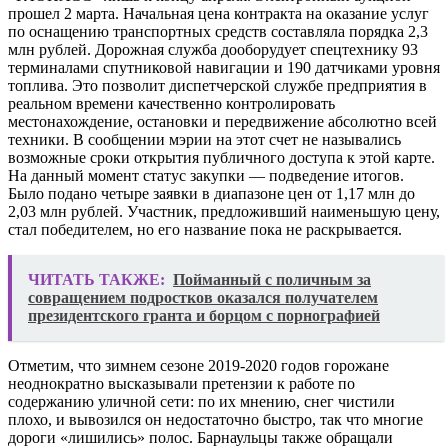
прошел 2 марта. Начальная цена контракта на оказание услуг
по оснащению транспортных средств составляла порядка 2,3
млн рублей. Дорожная служба дооборудует спецтехнику 93
терминалами спутниковой навигации и 190 датчиками уровня
топлива. Это позволит диспетчерской службе предприятия в
реальном времени качественно контролировать
местонахождение, остановки и передвижение абсолютно всей
техники. В сообщении мэрии на этот счет не назывались
возможные сроки открытия публичного доступа к этой карте.
На данный момент статус закупки — подведение итогов.
Было подано четыре заявки в диапазоне цен от 1,17 млн до
2,03 млн рублей. Участник, предложивший наименьшую цену,
стал победителем, но его название пока не раскрывается.
ЧИТАТЬ ТАКЖЕ:
Пойманный с поличным за
совращением подростков оказался получателем
президентского гранта и борцом с порнографией
Отметим, что зимнем сезоне 2019-2020 годов горожане
неоднократно высказывали претензии к работе по
содержанию уличной сети: по их мнению, снег чистили
плохо, и вывозился он недостаточно быстро, так что многие
дороги «лишились» полос. Барнаульцы также обращали