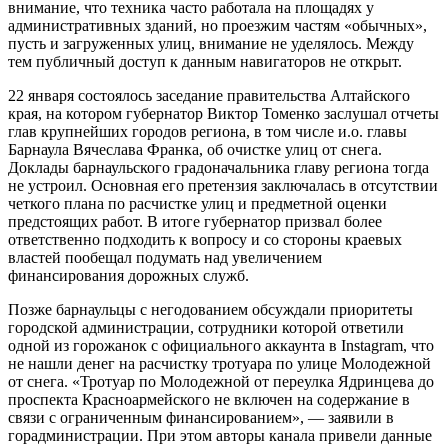
внимание, что техника часто работала на площадях у
административных зданий, но проезжим частям «обычных»,
пусть и загруженных улиц, внимание не уделялось. Между
тем публичный доступ к данным навигаторов не открыт.
22 января состоялось заседание правительства Алтайского
края, на котором губернатор Виктор Томенко заслушал отчеты
глав крупнейших городов региона, в том числе и.о. главы
Барнаула Вячеслава Франка, об очистке улиц от снега.
Доклады барнаульского градоначальника главу региона тогда
не устроил. Основная его претензия заключалась в отсутствии
четкого плана по расчистке улиц и предметной оценки
предстоящих работ. В итоге губернатор призвал более
ответственно подходить к вопросу и со стороны краевых
властей пообещал подумать над увеличением
финансирования дорожных служб.
Позже барнаульцы с негодованием обсуждали приоритеты
городской администрации, сотрудники которой ответили
одной из горожанок с официального аккаунта в Instagram, что
не нашли денег на расчистку тротуара по улице Молодежной
от снега. «Тротуар по Молодежной от переулка Ядринцева до
проспекта Красноармейского не включен на содержание в
связи с ограниченным финансированием», — заявили в
горадминистрации. При этом авторы канала привели данные