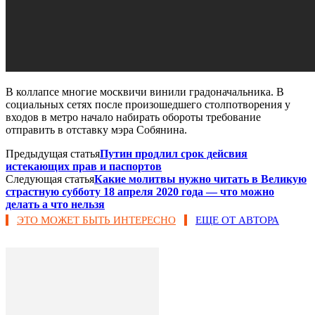
В коллапсе многие москвичи винили градоначальника. В
социальных сетях после произошедшего столпотворения у
входов в метро начало набирать обороты требование
отправить в отставку мэра Собянина.
Предыдущая статья
Путин продлил срок дейсвия
истекающих прав и паспортов
Следующая статья
Какие молитвы нужно читать в Великую
страстную субботу 18 апреля 2020 года — что можно
делать а что нельзя
ЭТО МОЖЕТ БЫТЬ ИНТЕРЕСНО
ЕЩЕ ОТ АВТОРА