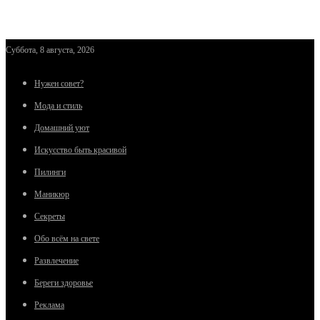
Суббота, 8 августа, 2026
Нужен совет?
Мода и стиль
Домашний уют
Искусство быть красивой
Пилинги
Маникюр
Секреты
Обо всём на свете
Развлечение
Береги здоровье
Реклама