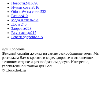
Новости24
16096
Нужен совет?
616
Обо всём на свете
532
Разное
410
Мода и стиль
254
Досуг
240
Здоровье
223
Вкусная еда
217
Береги здоровье
215
Дон Корлеоне
Женский онлайн-журнал на самые разнообразные темы. Мы
расскажем Вам о красоте и моде, здоровье и отношениях,
активном отдыхе и разнообразном досуге. Интересно,
увлекательно и только для Вас!
© Clockchok.ru