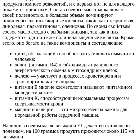
продукта немного резковатый, и с первых нот не для каждого
покажется приятным. Состав соевого масла зашкаливает
своей полезностью, в большом объеме доминируют
полиненасыщенные жирные кислоты, такие как стеариновая,
линолевая, пальмитиновая, олеиновая. По своим свойствам
соевое масло сходно с рыбьими жирами, так как в них
содержатся одни и те же полиненасыщенные кислоты. Кроме
этого, оно богато на такие компоненты и составляющие:
цинк, обладающий способностью усиливать иммунитет
человека;
холин (витамин В4) необходим для правильного
энергетического обмена в митохондриях клеток;
железо — участвует в процессах кроветворения и
транспортировки кислорода;
витамин Е многие косметологи называют «витамином
молодости кожи»;
витамин К, способствующий нормальным процессам
свертываемости крови;
магний и кальций — эти микроэлементы важны для
нормальной работы сердечной мышцы.
Наличие в соевом масле витамина Е1 делает его уникально
полезным, на 100 граммов продукта приходится около 115 мл
витамина.