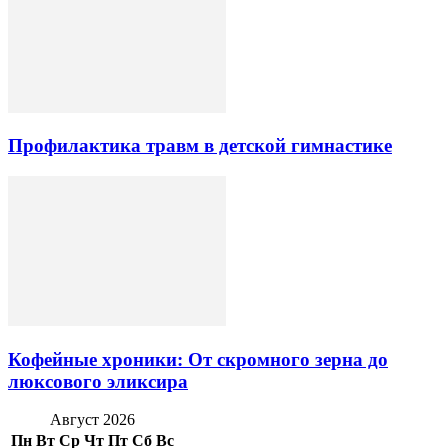
Профилактика травм в детской гимнастике
Кофейные хроники: От скромного зерна до
люксового эликсира
Август 2026
Пн
Вт
Ср
Чт
Пт
Сб
Вс