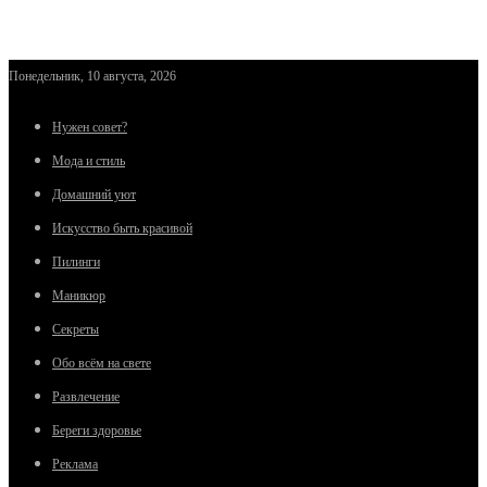
Понедельник, 10 августа, 2026
Нужен совет?
Мода и стиль
Домашний уют
Искусство быть красивой
Пилинги
Маникюр
Секреты
Обо всём на свете
Развлечение
Береги здоровье
Реклама