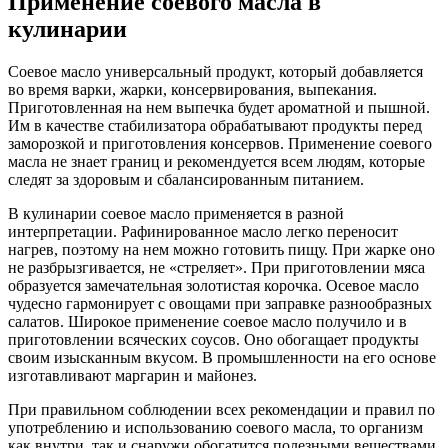
Применение соевого масла в
кулинарии
Соевое масло универсальный продукт, который добавляется
во время варки, жарки, консервирования, выпекания.
Приготовленная на нем выпечка будет ароматной и пышной.
Им в качестве стабилизатора обрабатывают продукты перед
заморозкой и приготовления консервов. Применение соевого
масла не знает границ и рекомендуется всем людям, которые
следят за здоровым и сбалансированным питанием.
В кулинарии соевое масло применяется в разной
интерпретации. Рафинированное масло легко переносит
нагрев, поэтому на нем можно готовить пищу. При жарке оно
не разбрызгивается, не «стреляет». При приготовлении мяса
образуется замечательная золотистая корочка. Осевое масло
чудесно гармонирует с овощами при заправке разнообразных
салатов. Широкое применение соевое масло получило и в
приготовлении всяческих соусов. Оно обогащает продукты
своим изысканным вкусом. В промышленности на его основе
изготавливают маргарин и майонез.
При правильном соблюдении всех рекомендации и правил по
употреблению и использованию соевого масла, то организм
как внутри, так и снаружи обогатится полезными веществами