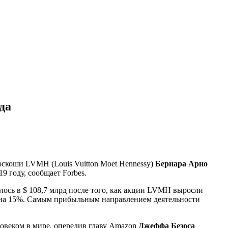
да
оскоши LVMH (Louis Vuitton Moet Hennessy)
Бернара Арно
9 году, сообщает Forbes.
лось в $ 108,7 млрд после того, как акции LVMH выросли
й на 15%. Самым прибыльным направлением деятельности
еловеком в мире, опередив главу Amazon
Джеффа Безоса