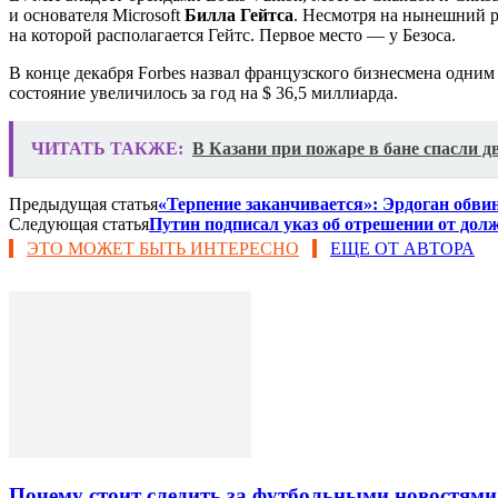
и основателя Microsoft
Билла Гейтса
. Несмотря на нынешний ро
на которой располагается Гейтс. Первое место — у Безоса.
В конце декабря Forbes назвал французского бизнесмена одним
состояние увеличилось за год на $ 36,5 миллиарда.
ЧИТАТЬ ТАКЖЕ:
В Казани при пожаре в бане спасли д
Предыдущая статья
«Терпение заканчивается»: Эрдоган обви
Следующая статья
Путин подписал указ об отрешении от до
ЭТО МОЖЕТ БЫТЬ ИНТЕРЕСНО
ЕЩЕ ОТ АВТОРА
Почему стоит следить за футбольными новостями