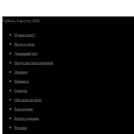
Суббота, 8 августа, 2026
Нужен совет?
Мода и стиль
Домашний уют
Искусство быть красивой
Пилинги
Маникюр
Секреты
Обо всём на свете
Развлечение
Береги здоровье
Реклама