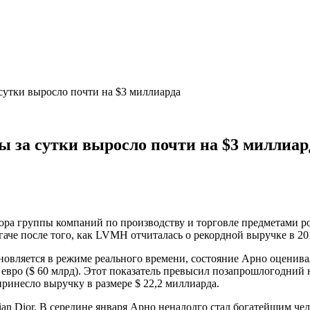
 сутки выросло почти на $3 миллиарда
ы за сутки выросло почти на $3 миллиар
ора группы компаний по производству и торговле предметами р
гаче после того, как LVMH отчиталась о рекордной выручке в 201
новляется в режиме реального времени, состояние Арно оценива
 евро ($ 60 млрд). Этот показатель превысил позапрошлогодни
ринесло выручку в размере $ 22,2 миллиарда.
tian Dior. В середине января Арно ненадолго стал богатейшим ч