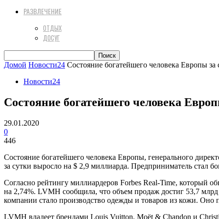
РАЗВЛЕЧЕНИЕ
ОТДЫХ
ДОСУГ
Домой
Новости24
​Состояние богатейшего человека Европы за
Новости24
​Состояние богатейшего человека Европ
29.01.2020
0
446
Состояние богатейшего человека Европы, генерального директ
за сутки выросло на $ 2,9 миллиарда. Предприниматель стал бо
Согласно рейтингу миллиардеров Forbes Real-Time, который об
на 2,74%. LVMH сообщила, что объем продаж достиг 53,7 млрд
компании стало производство одежды и товаров из кожи. Оно п
LVMH владеет брендами Louis Vuitton, Moët & Chandon и Chris