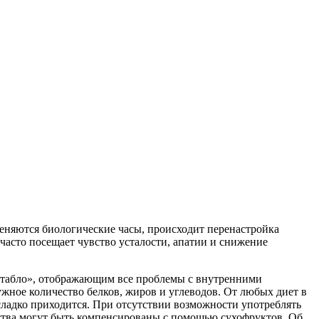
Меняются биологические часы, происходит перенастройка
часто посещает чувство усталости, апатии и снижение
 «табло», отображающим все проблемы с внутренними
жное количество белков, жиров и углеводов. От любых диет в
 сладко приходится. При отсутствии возможности употреблять
ства могут быть компенсированы с помощью сухофруктов. Об