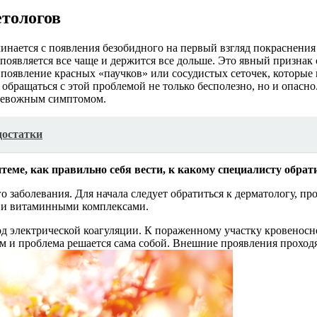
етологов
чинается с появления безобидного на первый взгляд покраснени
 появляется все чаще и держится все дольше. Это явный призна
появление красных «паучков» или сосудистых сеточек, которые 
обращаться с этой проблемой не только бесполезно, но и опасно
тревожным симптомом.
достатки
теме, как правильно себя вести, к какому специалисту обрат
го заболевания. Для начала следует обратиться к дерматологу, 
и и витаминными комплексами.
од электрической коагуляции. К пораженному участку кровеносн
и проблема решается сама собой. Внешние проявления проходят 