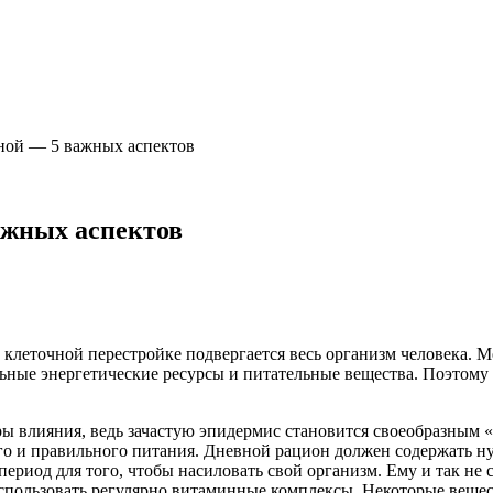
сной — 5 важных аспектов
ажных аспектов
 клеточной перестройке подвергается весь организм человека. 
ьные энергетические ресурсы и питательные вещества. Поэтому 
ры влияния, ведь зачастую эпидермис становится своеобразным
го и правильного питания. Дневной рацион должен содержать ну
период для того, чтобы насиловать свой организм. Ему и так не
использовать регулярно витаминные комплексы. Некоторые веще