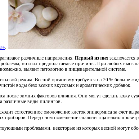
ле
.
атрагивают различные направления.
Первый из них
заключается в
 проблемы, но и их предполагаемые причины. При любых высыпа
, возможно, выявит патологию в пищеварительной системе.
питьевой режим. Весной организму требуется на 20 % больше жи
 чистой воды безо всяких вкусовых и ароматических добавок.
са после зимних факторов влияния. Они могут сделать кожу су
на различные виды пилингов.
сходит естественное омоложение клеток эпидермиса за счет выр
 приборов. Перед сном помещение спальни тщательно проветрив
ствующими проблемами, некоторые из которых весной могут обо