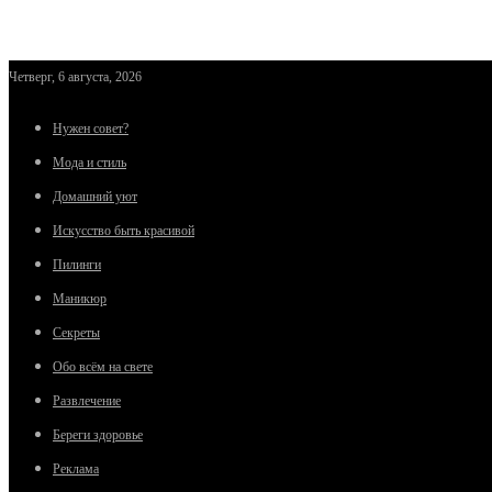
Четверг, 6 августа, 2026
Нужен совет?
Мода и стиль
Домашний уют
Искусство быть красивой
Пилинги
Маникюр
Секреты
Обо всём на свете
Развлечение
Береги здоровье
Реклама