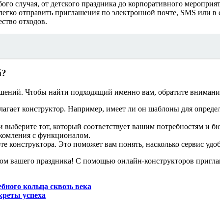
го случая, от детского праздника до корпоративного мероприят
егко отправить приглашения по электронной почте, SMS или в 
ство отходов.
й?
шений. Чтобы найти подходящий именно вам, обратите внимани
лагает конструктор. Например, имеет ли он шаблоны для опреде
 выберите тот, который соответствует вашим потребностям и б
акомления с функционалом.
те конструктора. Это поможет вам понять, насколько сервис удо
лом вашего праздника! С помощью онлайн-конструкторов пригла
бного кольца сквозь века
креты успеха