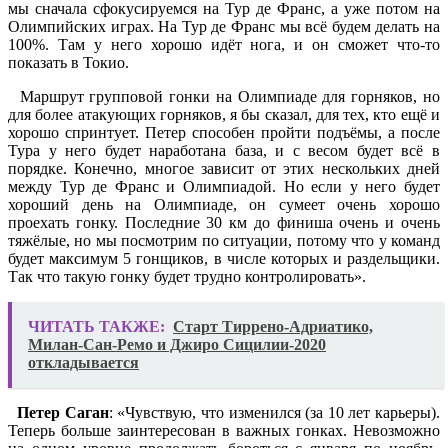
мы сначала сфокусируемся на Тур де Франс, а уже потом на
Олимпийских играх. На Тур де Франс мы всё будем делать на
100%. Там у него хорошо идёт нога, и он сможет что-то
показать в Токио.
Маршрут групповой гонки на Олимпиаде для горняков, но
для более атакующих горняков, я бы сказал, для тех, кто ещё и
хорошо спринтует. Петер способен пройти подъёмы, а после
Тура у него будет наработана база, и с весом будет всё в
порядке. Конечно, многое зависит от этих нескольких дней
между Тур де Франс и Олимпиадой. Но если у него будет
хороший день на Олимпиаде, он сумеет очень хорошо
проехать гонку. Последние 30 км до финиша очень и очень
тяжёлые, но мы посмотрим по ситуации, потому что у команд
будет максимум 5 гонщиков, в числе которых и раздельщики.
Так что такую гонку будет трудно контролировать».
ЧИТАТЬ ТАКЖЕ:
Старт Тиррено-Адриатико,
Милан-Сан-Ремо и Джиро Сицилии-2020
откладывается
Петер Саган
: «Чувствую, что изменился (за 10 лет карьеры).
Теперь больше заинтересован в важных гонках. Невозможно