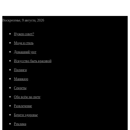
Воскресенье, 9 августа, 2026
Нужен совет?
Мода и стиль
Домашний уют
Искусство быть красивой
Пилинги
Маникюр
Секреты
Обо всём на свете
Развлечение
Береги здоровье
Реклама