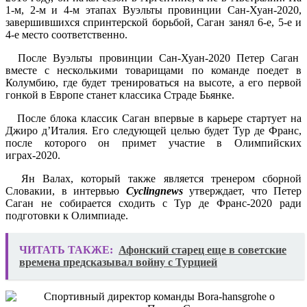
1-м, 2-м и 4-м этапах Вуэльты провинции Сан-Хуан-2020,
завершившихся спринтерской борьбой, Саган занял 6-е, 5-е и
4-е место соответственно.
После Вуэльты провинции Сан-Хуан-2020 Петер Саган
вместе с несколькими товарищами по команде поедет в
Колумбию, где будет тренироваться на высоте, а его первой
гонкой в Европе станет классика Страде Бьянке.
После блока классик Саган впервые в карьере стартует на
Джиро д’Италия. Его следующей целью будет Тур де Франс,
после которого он примет участие в Олимпийских
играх-2020.
Ян Валах, который также является тренером сборной
Словакии, в интервью
Cyclingnews
утверждает, что Петер
Саган не собирается сходить с Тур де Франс-2020 ради
подготовки к Олимпиаде.
ЧИТАТЬ ТАКЖЕ:
Афонский старец еще в советские
времена предсказывал войну с Турцией