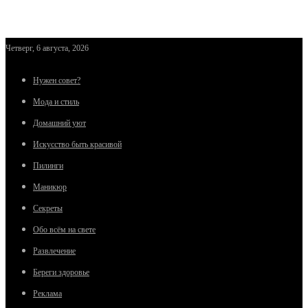
Четверг, 6 августа, 2026
Нужен совет?
Мода и стиль
Домашний уют
Искусство быть красивой
Пилинги
Маникюр
Секреты
Обо всём на свете
Развлечение
Береги здоровье
Реклама