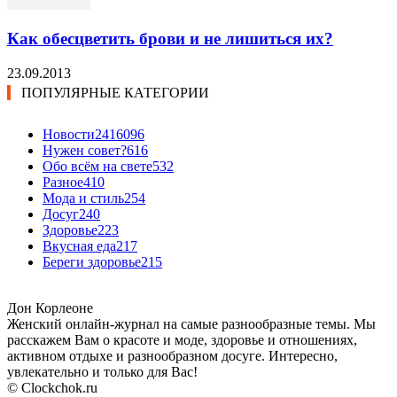
Как обесцветить брови и не лишиться их?
23.09.2013
ПОПУЛЯРНЫЕ КАТЕГОРИИ
Новости24
16096
Нужен совет?
616
Обо всём на свете
532
Разное
410
Мода и стиль
254
Досуг
240
Здоровье
223
Вкусная еда
217
Береги здоровье
215
Дон Корлеоне
Женский онлайн-журнал на самые разнообразные темы. Мы
расскажем Вам о красоте и моде, здоровье и отношениях,
активном отдыхе и разнообразном досуге. Интересно,
увлекательно и только для Вас!
© Clockchok.ru