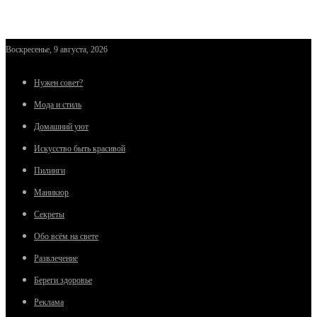
Воскресенье, 9 августа, 2026
Нужен совет?
Мода и стиль
Домашний уют
Искусство быть красивой
Пилинги
Маникюр
Секреты
Обо всём на свете
Развлечение
Береги здоровье
Реклама