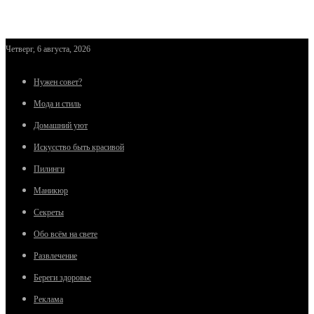
Четверг, 6 августа, 2026
Нужен совет?
Мода и стиль
Домашний уют
Искусство быть красивой
Пилинги
Маникюр
Секреты
Обо всём на свете
Развлечение
Береги здоровье
Реклама